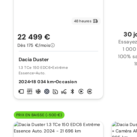
48 heures
30 j
22 499 €
Essayez
Dès 175 €/mois
1 000
100% sat
Dacia Duster
1
1.3 TCe 150 EDC6
•
Extrême
Essence
•
Auto.
2024
•
18 034 km
•
Occasion
PRIX EN BAISSE (-500 €)