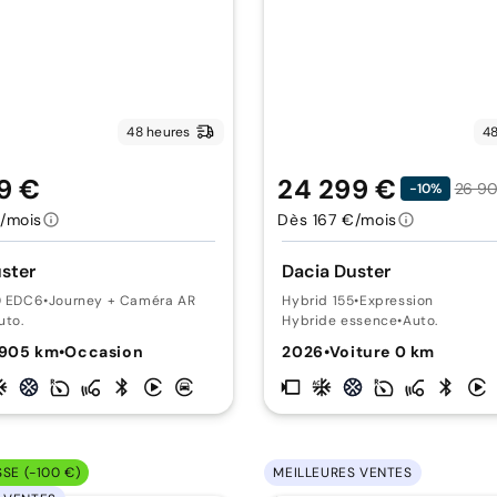
48 heures
48
9 €
24 299 €
26 9
-10%
/mois
Dès 167 €/mois
ster
Dacia Duster
0 EDC6
•
Journey + Caméra AR
Hybrid 155
•
Expression
uto.
Hybride essence
•
Auto.
 905 km
•
Occasion
2026
•
Voiture 0 km
SSE (-100 €)
MEILLEURES VENTES