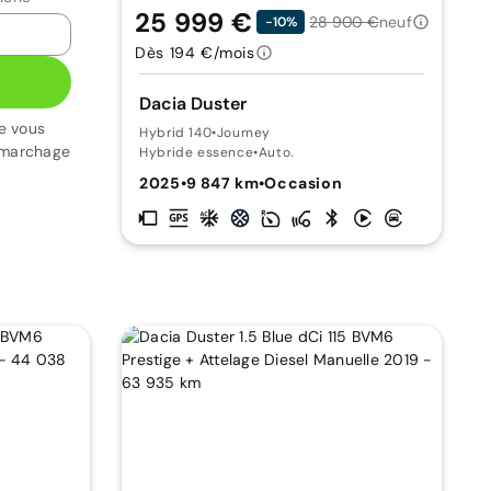
25 999 €
28 900 €
neuf
-10%
Dès 194 €/mois
Dacia Duster
e vous
Hybrid 140
•
Journey
émarchage
Hybride essence
•
Auto.
2025
•
9 847 km
•
Occasion