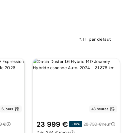
Tri par défaut
6 jours
48 heures
23 999 €
0 €
28 700 €
neuf
-16%
Dès 234 €/mois