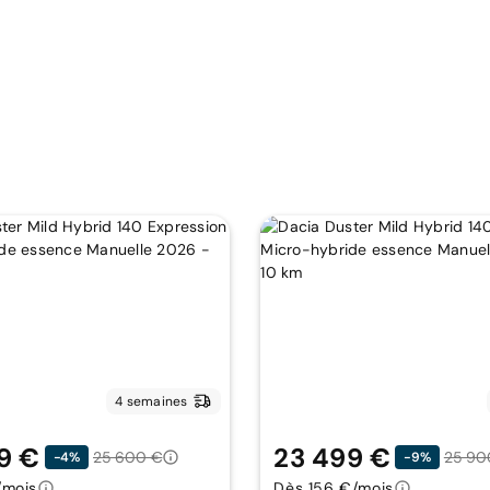
4 semaines
9 €
23 499 €
25 600 €
25 90
-4%
-9%
/mois
Dès 156 €/mois