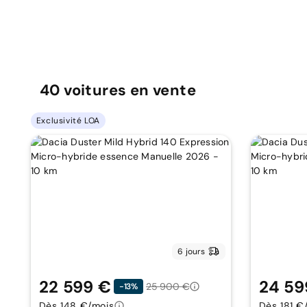
40
voitures
en vente
Exclusivité LOA
6 jours
22 599 €
24 59
25 900 €
-13%
Dès 148 €/mois
Dès 181 €