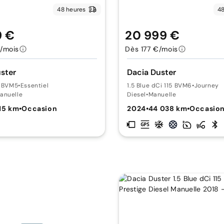
48 heures
48
9 €
20 999 €
/mois
Dès 177 €/mois
ster
Dacia Duster
5 BVM5
•
Essentiel
1.5 Blue dCi 115 BVM6
•
Journey
anuelle
Diesel
•
Manuelle
115 km
•
Occasion
2024
•
44 038 km
•
Occasio