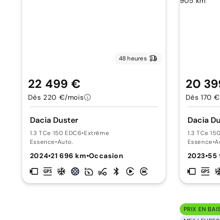
48 heures
22 499 €
20 39
Dès 220 €/mois
Dès 170 €
Dacia Duster
Dacia Du
1.3 TCe 150 EDC6
•
Extrême
1.3 TCe 15
Essence
•
Auto.
Essence
•
A
2024
•
21 696 km
•
Occasion
2023
•
55
PRIX EN BAI