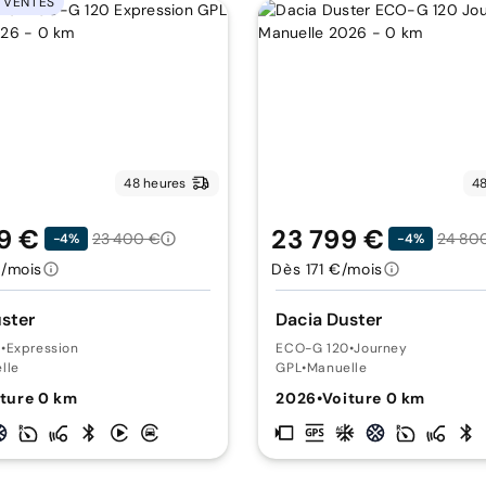
 VENTES
48 heures
48
9 €
23 799 €
23 400 €
24 80
-4%
-4%
/mois
Dès 171 €/mois
ster
Dacia Duster
0
•
Expression
ECO-G 120
•
Journey
lle
GPL
•
Manuelle
ture 0 km
2026
•
Voiture 0 km