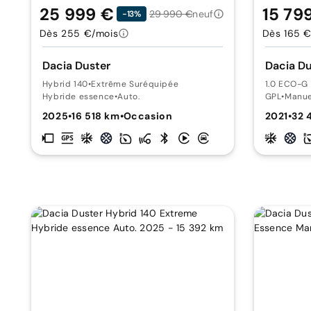
25 999 €
15 79
29 990 €
neuf
-13%
Dès 255 €/mois
Dès 165 €
Dacia Duster
Dacia Du
Hybrid 140
•
Extrême Suréquipée
1.0 ECO-G
Hybride essence
•
Auto.
GPL
•
Manue
2025
•
16 518 km
•
Occasion
2021
•
32 