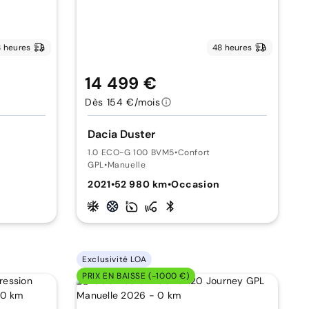
 heures
48 heures
14 499 €
Dès 154 €/mois
Dacia Duster
1.0 ECO-G 100 BVM5
•
Confort
GPL
•
Manuelle
n
2021
•
52 980 km
•
Occasion
Exclusivité LOA
PRIX EN BAISSE (-1000 €)