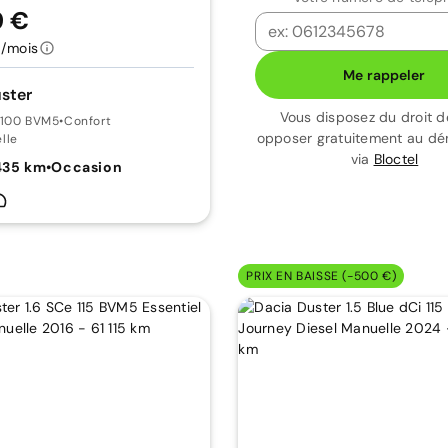
9 €
/mois
Me rappeler
ster
Vous disposez du droit d
 100 BVM5
•
Confort
opposer gratuitement au d
lle
via
Bloctel
435 km
•
Occasion
PRIX EN BAISSE (-500 €)