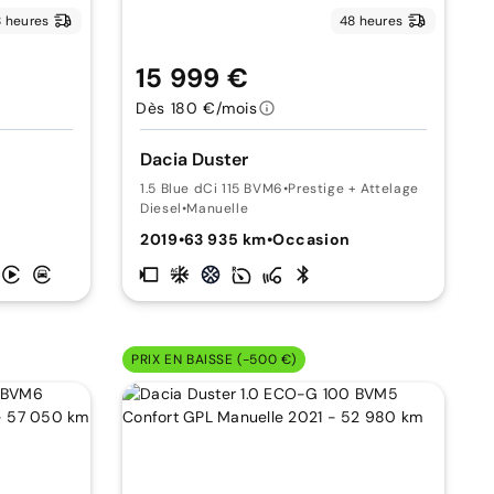
 heures
48 heures
15 999 €
Dès 180 €/mois
Dacia Duster
1.5 Blue dCi 115 BVM6
•
Prestige + Attelage
Diesel
•
Manuelle
n
2019
•
63 935 km
•
Occasion
PRIX EN BAISSE (-500 €)