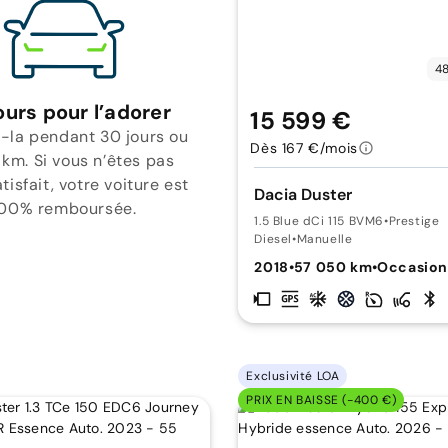
48
ours pour l’adorer
15 599 €
-la pendant 30 jours ou
Dès 167 €/mois
 km. Si vous n’êtes pas
isfait, votre voiture est
Dacia Duster
00% remboursée.
1.5 Blue dCi 115 BVM6
•
Prestige
Diesel
•
Manuelle
2018
•
57 050 km
•
Occasio
Exclusivité LOA
PRIX EN BAISSE (-400 €)