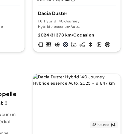
Dacia Duster
1.6 Hybrid 140
•
Journey
le
Hybride essence
•
Auto.
2024
•
31 378 km
•
Occasion
ppelle
 !
pour un
édiat
48 heures
hone