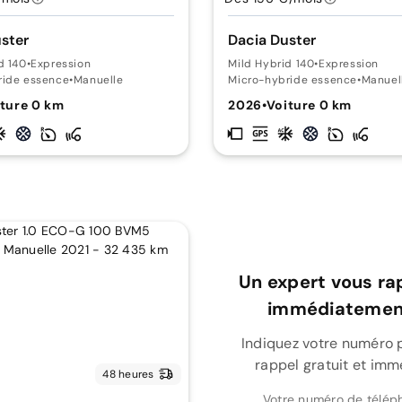
ster
Dacia Duster
d 140
•
Expression
Mild Hybrid 140
•
Expression
ride essence
•
Manuelle
Micro-hybride essence
•
Manuel
ture 0 km
2026
•
Voiture 0 km
Un expert vous ra
immédiatement
Indiquez votre numéro 
rappel gratuit et imm
48 heures
Votre numéro de télép