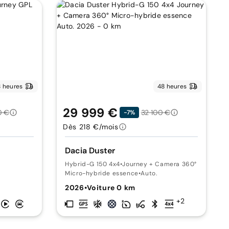
 heures
48 heures
29 999 €
0 €
32 100 €
-7%
Dès 218 €/mois
Dacia Duster
Hybrid-G 150 4x4
•
Journey + Camera 360°
Micro-hybride essence
•
Auto.
2026
•
Voiture 0 km
+2