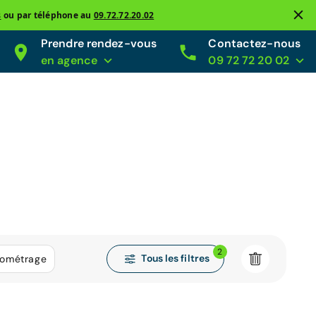
s
ou par téléphone au
09.72.72.20.02
Prendre rendez-vous
Contactez-nous
en agence
09 72 72 20 02
2
Tous les filtres
lométrage