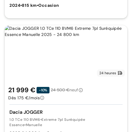
2024
•
815 km
•
Occasion
24 heures
21 999 €
24 500 €
neuf
-10%
Dès 175 €/mois
Dacia JOGGER
1.0 TCe 110 BVM6
•
Extreme 7pl Suréquipée
Essence
•
Manuelle