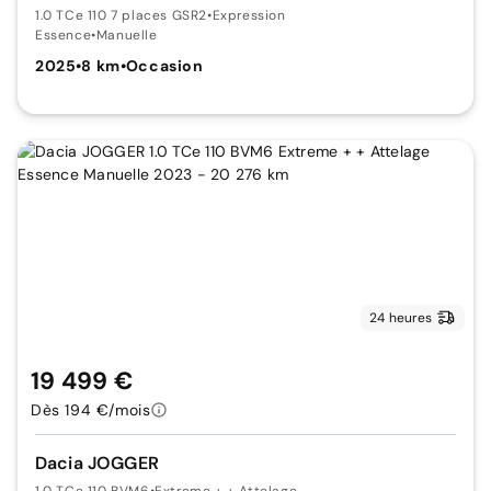
1.0 TCe 110 7 places GSR2
•
Expression
Essence
•
Manuelle
2025
•
8 km
•
Occasion
24 heures
19 499 €
Dès 194 €/mois
Dacia JOGGER
1.0 TCe 110 BVM6
•
Extreme + + Attelage