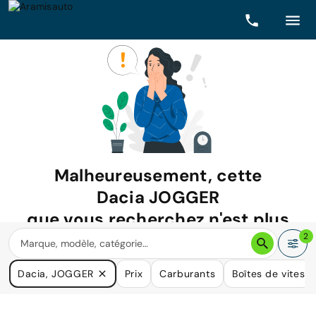
Malheureusement, cette
Dacia JOGGER
que vous recherchez n'est plus
disponible.
2
Nous avons de nombreuses voitures qui pourraient répondre
Dacia, JOGGER
Prix
Carburants
Boîtes de vitess
à vos besoins.