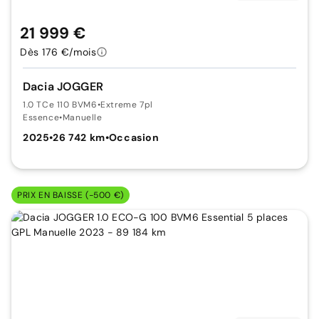
21 999 €
Dès 176 €/mois
Dacia JOGGER
1.0 TCe 110 BVM6
•
Extreme 7pl
Essence
•
Manuelle
2025
•
26 742 km
•
Occasion
PRIX EN BAISSE (-500 €)