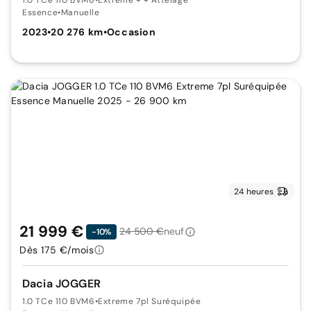
Essence
•
Manuelle
2023
•
20 276 km
•
Occasion
24 heures
21 999 €
24 500 €
neuf
-10%
Dès 175 €/mois
Dacia JOGGER
1.0 TCe 110 BVM6
•
Extreme 7pl Suréquipée