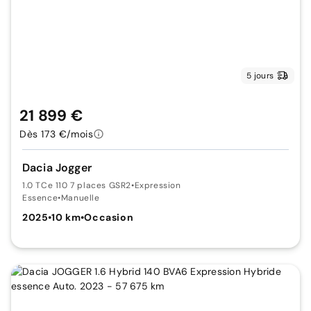
5 jours
21 899 €
Dès 173 €/mois
Dacia Jogger
1.0 TCe 110 7 places GSR2
•
Expression
Essence
•
Manuelle
2025
•
10 km
•
Occasion