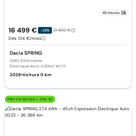
48 heures
16 499 €
21 450 €
-23%
Dès 134 €/mois
Dacia SPRING
GSR2 65
•
Extreme
Électrique
•
Auto.
•
220km WLTP
2026
•
Voiture 0 km
PRIX EN BAISSE (-500 €)