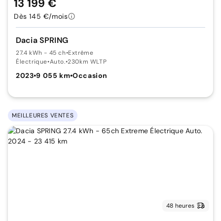
13 199 €
Dès 145 €/mois
Dacia SPRING
27.4 kWh - 45 ch
•
Extrême
Électrique
•
Auto.
•
230km WLTP
2023
•
9 055 km
•
Occasion
MEILLEURES VENTES
48 heures