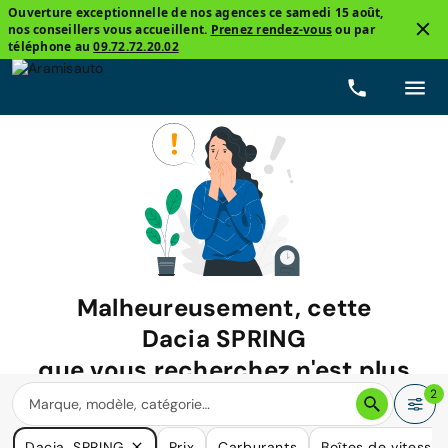
Ouverture exceptionnelle de nos agences ce samedi 15 août,
nos conseillers vous accueillent.
Prenez rendez-vous
ou par
téléphone au
09.72.72.20.02
Malheureusement, cette
Dacia SPRING
que vous recherchez n'est plus
disponible.
2
Nous avons de nombreuses voitures qui pourraient répondre
Dacia, SPRING
Prix
Carburants
Boîtes de vitesse