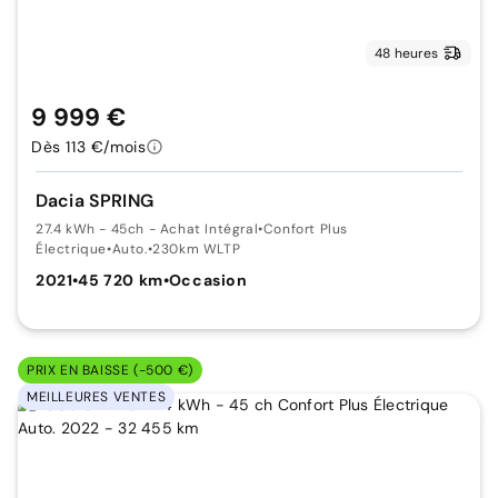
48 heures
9 999 €
Dès 113 €/mois
Dacia SPRING
27.4 kWh - 45ch - Achat Intégral
•
Confort Plus
Électrique
•
Auto.
•
230km WLTP
2021
•
45 720 km
•
Occasion
PRIX EN BAISSE (-500 €)
MEILLEURES VENTES