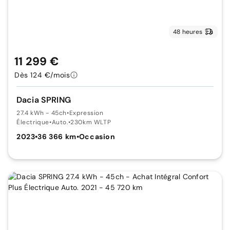
48 heures
11 299 €
Dès 124 €/mois
Dacia SPRING
27.4 kWh - 45ch
•
Expression
Électrique
•
Auto.
•
230km WLTP
2023
•
36 366 km
•
Occasion