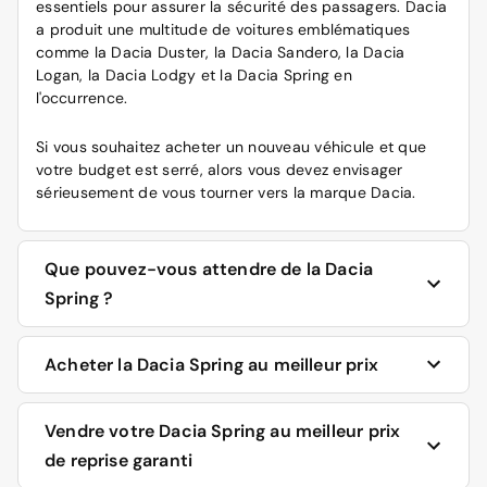
essentiels pour assurer la sécurité des passagers. Dacia
a produit une multitude de voitures emblématiques
comme la
Dacia Duster
, la Dacia Sandero, la Dacia
Logan, la Dacia Lodgy et la Dacia Spring en
l'occurrence.
Si vous souhaitez acheter un nouveau véhicule et que
votre budget est serré, alors vous devez envisager
sérieusement de vous tourner vers la marque Dacia.
Que pouvez-vous attendre de la Dacia
Spring ?
La Dacia Spring est une citadine dont le look rappelle
Acheter la Dacia Spring au meilleur prix
celui d’un SUV. Cette voiture est disponible seulement
en version tout électrique. Elle possède une autonomie
Vous souhaitez acheter la Dacia Spring et profiter de
Vendre votre Dacia Spring au meilleur prix
un peu moins importante que la bien connut Renault
son moteur 100 % électrique à un prix imbattable ?
Zoe. Elle se destine donc à des trajets courts pour le
de reprise garanti
Aramisauto vous offre une large sélection de véhicules
quotidien, en environnement urbain principalement. Sa