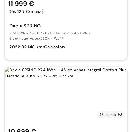
11 999 €
Dès 125 €/mois
Dacia SPRING
27.4 kWh - 45 ch Achat intégral
•
Confort Plus
Électrique
•
Auto.
•
230km WLTP
2022
•
32 148 km
•
Occasion
48 heures
10 699 €