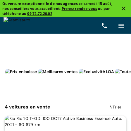
Ouverture exceptionnelle de nos agences ce samedi 15 août,
nos conseillers vous accueillent.
Prenez rendez-vous
ou par
2
téléphone au
09.72.72.20.02
Kia, Rio
Prix
Carburants
Boîtes de vitesse
Kilo
4
voitures
en vente
Trier