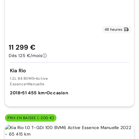
48 heures
11 299 €
Dès 125 €/mois
Kia Rio
1.2L 84 BVM5
•
Active
Essence
•
Manuelle
2018
•
51 455 km
•
Occasion
PRIX EN BAISSE (-200 €)