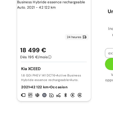
Un
In
24 heures
18 499 €
Dès 195 €/mois
Kia XCEED
V
1.6 GDi PHEV 141 DCT6
•
Active Business
oppo
Hybride essence rechargeable
•
Auto.
2021
•
42 122 km
•
Occasion