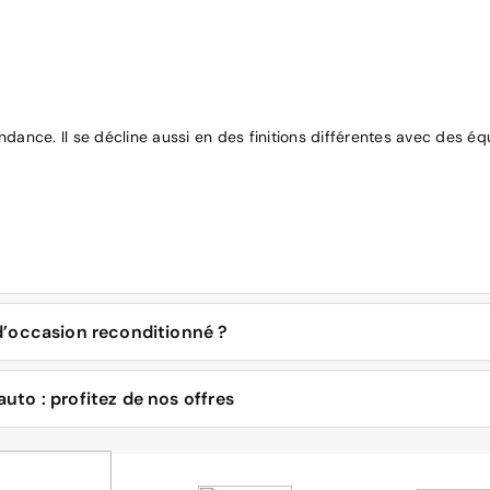
ndance. Il se décline aussi en des finitions différentes avec des éq
d’occasion reconditionné ?
est animé par plusieurs déclinaisons de motorisation. Dans tous le
to : profitez de nos offres
par son bloc GDI PHEV 1,6 litre haute puissance associé à un moteu