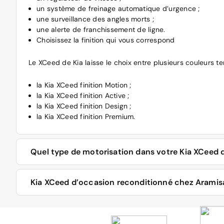
un système de freinage automatique d’urgence ;
une surveillance des angles morts ;
une alerte de franchissement de ligne.
Choisissez la finition qui vous correspond
Le XCeed de Kia laisse le choix entre plusieurs couleurs te
la Kia XCeed finition Motion ;
la Kia XCeed finition Active ;
la Kia XCeed finition Design ;
la Kia XCeed finition Premium.
Quel type de motorisation dans votre Kia XCeed 
Afin de répondre à tous les besoins, le modèle Kia XCeed 
Kia XCeed d’occasion reconditionné chez Aramisau
conforme à la norme Euro 6d.
Un excellent rapport qualité-prix
La version Kia XCeed hybride Rechargeable se distingue 