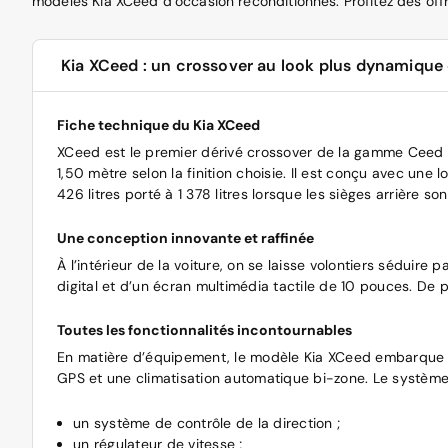
modèles Kia XCeed d’occasion reconditionnés. Profitez des offr
Kia XCeed : un crossover au look plus dynamique
Fiche technique du Kia XCeed
XCeed est le premier dérivé crossover de la gamme Ceed d
1,50 mètre selon la finition choisie. Il est conçu avec un
426 litres porté à 1 378 litres lorsque les sièges arrière so
Une conception innovante et raffinée
À l’intérieur de la voiture, on se laisse volontiers séduir
digital et d’un écran multimédia tactile de 10 pouces. De 
Toutes les fonctionnalités incontournables
En matière d’équipement, le modèle Kia XCeed embarque des
GPS et une climatisation automatique bi-zone. Le système d
un système de contrôle de la direction ;
un régulateur de vitesse ;