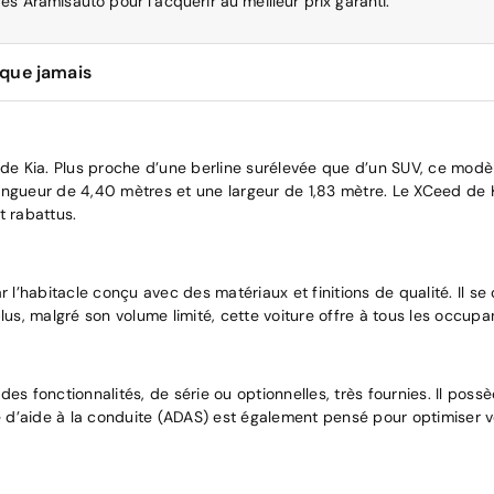
es Aramisauto pour l’acquérir au meilleur prix garanti.
 que jamais
e Kia. Plus proche d’une berline surélevée que d’un SUV, ce modè
e longueur de 4,40 mètres et une largeur de 1,83 mètre. Le XCeed d
nt rabattus.
e par l’habitacle conçu avec des matériaux et finitions de qualité. I
plus, malgré son volume limité, cette voiture offre à tous les occu
 fonctionnalités, de série ou optionnelles, très fournies. Il pos
’aide à la conduite (ADAS) est également pensé pour optimiser votr