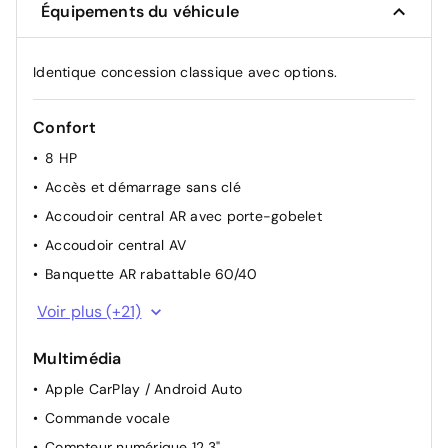
Équipements du véhicule
Identique concession classique avec options.
Confort
8 HP
Accès et démarrage sans clé
Accoudoir central AR avec porte-gobelet
Accoudoir central AV
Banquette AR rabattable 60/40
Caméra 360°
Voir plus (+21)
Capteur de luminosité
Multimédia
Chargeur à induction pour smartphone
Apple CarPlay / Android Auto
Climatisation automatique bi-zone
Commande vocale
Fonction "follow me home"
Compteur numérique 12,3"