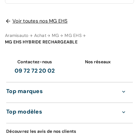
Les travaux couverts par la garantie seront
effectués gratuitement par les professionnels du
réseau constructeur.
Voir toutes nos MG EHS
AUCUNE PROTECTION
0 €
La garantie de votre véhicule peut être prolongée
Aramisauto
Achat
MG
MG EHS
jusqu'a 5 ans. Rapprochez-vous de votre conseiller
en
MG EHS HYBRIDE RECHARGEABLE
agence
ou appelez-nous au
09 72 72 20 02
pour plus
d'informations.
GRAVAGE SEUL
98 €
Contactez-nous
Nos réseaux
Découvrez également nos contrats d'entretien
09 72 72 20 02
tout compris de 36 à 60 mois :
Gravage des vitres
Entretien de votre véhicule
Top marques
Extension de garantie pièces et main
d'oeuvre valable dans le réseau constructeur
GRAVAGE + TAPIS
(Europe)
Top modèles
168 €
Assistance 0km, 24h/24 et 7j/7 (dépannage,
remorquage et véhicule de prêt)
Gravage des vitres
Découvrez les avis de nos clients
Contrôle technique