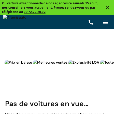
Ouverture exceptionnelle de nos agences ce samedi 15 août,
nos conseillers vous accueillent.
Prenez rendez-vous
ou par
3
téléphone au
09.72.72.20.02
Peugeot, 107
Essence
Prix
Boîtes de vitesse
Pas de voitures en vue…