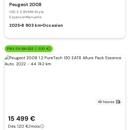
Peugeot 2008
100 S S BVM6
•
Style
Essence
•
Manuelle
2025
•
8 903 km
•
Occasion
PRIX EN BAISSE (-200 €)
48 heures
15 499 €
Dès 120 €/mois