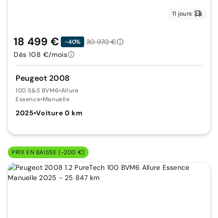
11 jours
18 499 €
30 970 €
-40%
Dès 108 €/mois
Peugeot 2008
100 S&S BVM6
•
Allure
Essence
•
Manuelle
2025
•
Voiture 0 km
PRIX EN BAISSE (-200 €)