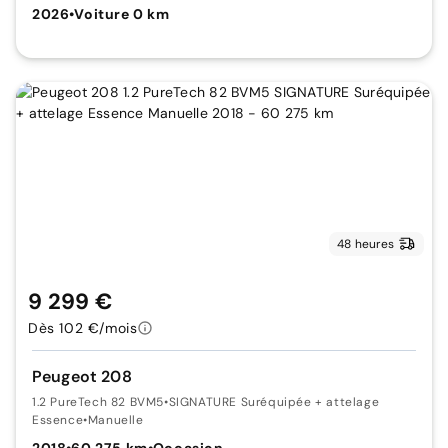
2026
•
Voiture 0 km
48 heures
9 299 €
Dès 102 €/mois
Peugeot 208
1.2 PureTech 82 BVM5
•
SIGNATURE Suréquipée + attelage
Essence
•
Manuelle