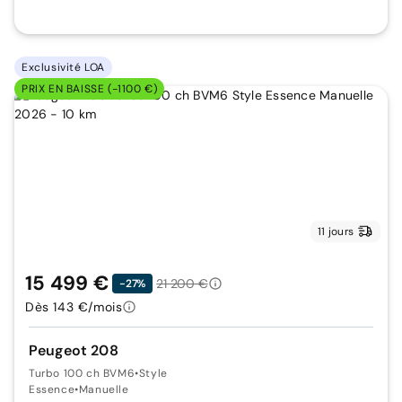
Exclusivité LOA
PRIX EN BAISSE (-1100 €)
11 jours
15 499 €
21 200 €
-27%
Dès 143 €/mois
Peugeot 208
Turbo 100 ch BVM6
•
Style
Essence
•
Manuelle