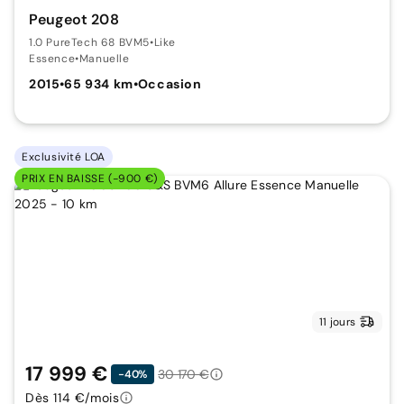
Peugeot 208
1.0 PureTech 68 BVM5
•
Like
Essence
•
Manuelle
2015
•
65 934 km
•
Occasion
Exclusivité LOA
PRIX EN BAISSE (-900 €)
11 jours
17 999 €
30 170 €
-40%
Dès 114 €/mois