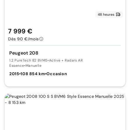
48 heures
7 999 €
Dès 90 €/mois
Peugeot 208
1.2 PureTech 82 BVM5
•
Active + Radars AR
Essence
•
Manuelle
2015
•
108 854 km
•
Occasion