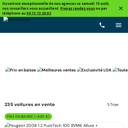
Ouverture exceptionnelle de nos agences ce samedi 15 août,
nos conseillers vous accueillent.
Prenez rendez-vous
ou par
2
téléphone au
09.72.72.20.02
Peugeot
Essence
Prix
Boîtes de vitesse
Kil
235
voitures
en vente
Trier
PRIX EN BAISSE (-500 €)