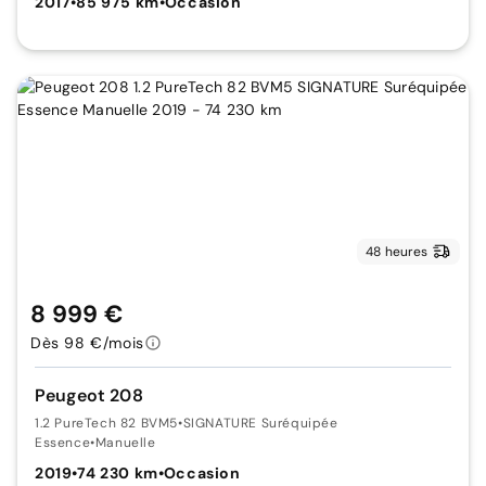
2017
•
85 975 km
•
Occasion
48 heures
8 999 €
Dès 98 €/mois
Peugeot 208
1.2 PureTech 82 BVM5
•
SIGNATURE Suréquipée
Essence
•
Manuelle
2019
•
74 230 km
•
Occasion