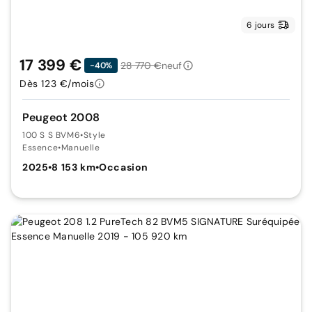
6 jours
17 399 €
28 770 €
neuf
-40%
Dès 123 €/mois
Peugeot 2008
100 S S BVM6
•
Style
Essence
•
Manuelle
2025
•
8 153 km
•
Occasion