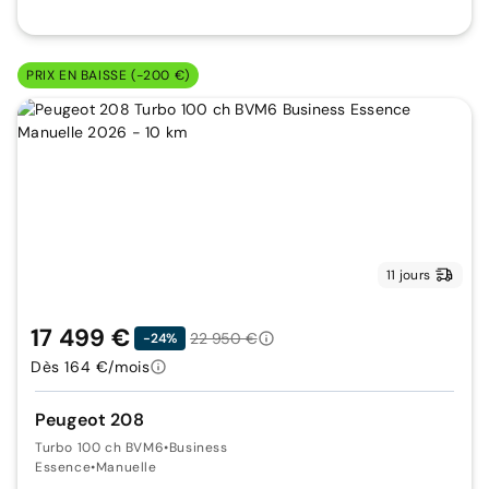
PRIX EN BAISSE (-200 €)
11 jours
17 499 €
22 950 €
-24%
Dès 164 €/mois
Peugeot 208
Turbo 100 ch BVM6
•
Business
Essence
•
Manuelle