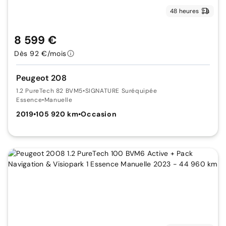
48 heures
8 599 €
Dès 92 €/mois
Peugeot 208
1.2 PureTech 82 BVM5
•
SIGNATURE Suréquipée
Essence
•
Manuelle
2019
•
105 920 km
•
Occasion