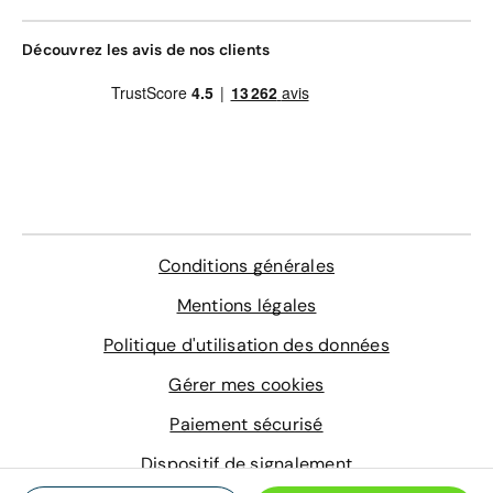
En savoir plus
Découvrez les avis de nos clients
LE MEILLEUR RAPPORT QUALITÉ-PRIX
Livraison en agence
178 €
Bon à savoir :
La livraison est gratuite à l'agence
de Melun
Agence de livraison
Conditions générales
Choisissez une agence
Mentions légales
Politique d'utilisation des données
Délai de livraison en agence : 11 jours
Gérer mes cookies
Paiement sécurisé
Dispositif de signalement
© 2026 Aramisauto.com