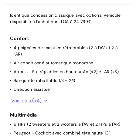
Identique concession classique avec options. Véhicule
disponible à l'achat hors LOA à 24 799€
Confort
4 poignées de maintien rétractables (2 à l'AV et 2 à
l'AR)
Air conditionné automatique monozone
Appuis-tête réglables en hauteur AV (x2) et AR (x3)
Banquette rabattable 1/3 - 2/3
Direction assistée
Rétroviseurs extérieurs dégivrants avec réglage et
Voir plus (+4)
rabattement électriques
Siège conducteur avec réglage manuel en hauteur
Multimédia
Siège passager AV avec réglage manuel en hauteur
6 HPs (2 tweeters et 2 woofers à l'AV et 2 HPs à l'AR)
Télécommande 3 boutons + clé standard
Peugeot i-Cockpit avec combiné tête haute 10"