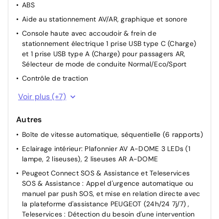
ABS
Aide au stationnement AV/AR, graphique et sonore
Console haute avec accoudoir & frein de
stationnement électrique 1 prise USB type C (Charge)
et 1 prise USB type A (Charge) pour passagers AR,
Sélecteur de mode de conduite Normal/Eco/Sport
Contrôle de traction
ESP Déconnectable avec aide au démarrage en pente
Voir plus (+7)
et détection de sous gonflage indirecte
Fixations ISOFIX et Top Tether aux places latérales AR
Autres
Lève-vitres AV/AR électriques et séquentiels avec
Boîte de vitesse automatique, séquentielle (6 rapports)
antipincement
Eclairage intérieur: Plafonnier AV A-DOME 3 LEDs (1
Pack Visibilité - Allumage automatique des feux de
lampe, 2 liseuses), 2 liseuses AR A-DOME
croisement - Essuie vitre AV à déclenchement
Peugeot Connect SOS & Assistance et Teleservices
automatique - Eclairage extérieur d'accueil et
SOS & Assistance : Appel d'urgence automatique ou
d'accompagnement
manuel par push SOS, et mise en relation directe avec
Pare-brise teinté acoustique
la plateforme d'assistance PEUGEOT (24h/24 7j/7) ,
Teleservices : Détection du besoin d'une intervention
Rétroviseur intérieur électrochrome