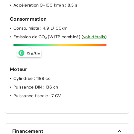
Accélération 0-100 km/h
: 8.3 s
Consommation
Conso. mixte
: 4,9 L/100km
Émission de CO₂ (WLTP combiné)
(
voir détails
)
B
112 g/km
Moteur
Cylindrée
: 1199 cc
Puissance DIN
: 136 ch
Puissance fiscale
: 7 CV
Financement