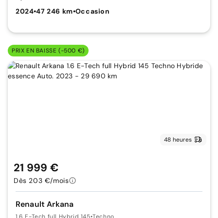
2024
•
47 246 km
•
Occasion
PRIX EN BAISSE (-500 €)
48 heures
21 999 €
Dès 203 €/mois
Renault Arkana
1.6 E-Tech full Hybrid 145
•
Techno