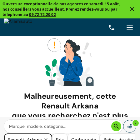
Ouverture exceptionnelle de nos agences ce samedi 15 août,
nos conseillers vous accueillent.
Prenez rendez-vous
ou par
téléphone au
09.72.72.20.02
Malheureusement, cette
Renault Arkana
que vous recherchez n'est plus
disponible.
2
Nous avons de nombreuses voitures qui pourraient répondre
Renault, Arkana
Prix
Carburants
Boîtes de vitess