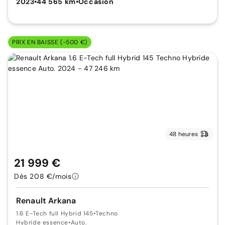
2023
•
44 565 km
•
Occasion
PRIX EN BAISSE (-500 €)
48 heures
21 999 €
Dès 208 €/mois
Renault Arkana
1.6 E-Tech full Hybrid 145
•
Techno
Hybride essence
•
Auto.