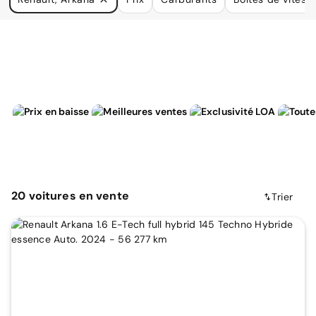
à vos besoins.
20
voitures
en vente
Trier