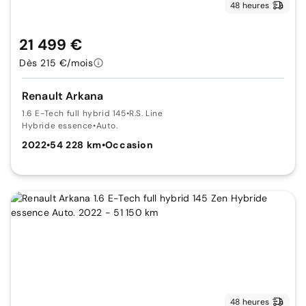
48 heures
21 499 €
Dès 215 €/mois
Renault Arkana
1.6 E-Tech full hybrid 145
•
R.S. Line
Hybride essence
•
Auto.
2022
•
54 228 km
•
Occasion
48 heures