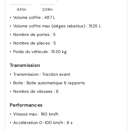
Kit anti-crevaison
4,51m
2,08m
Régulateur de vitesse adaptatif
Volume coffre
: 487 L
Aide au parking AV/AR et latéral
Volume coffre max (sièges rabattus)
: 1525 L
Rétroviseurs extérieurs électriques, dégivrants,
Nombre de portes
: 5
rabattables automatiquement
Nombre de places
: 5
Alerte franchissement de ligne et assistant maintien
Poids du véhicule
: 1520 kg
dans la voie
Avertisseur d'angle mort et prévention sortie de voie en
Transmission
cas de dépassement
Transmission
: Traction avant
Pack Safety : avertisseur d'angle mort et prévention de
sortie de voie en cas de dépassement, avertisseur de
Boite
: Boîte automatique 6 rapports
sortie de stationnement en marche arrière avec
Nombre de vitesses
: 6
freinage d'urgence automatiquesortie sécurisée des
occupants"
Performances
Aide au freinage d'urgence
Vitesse max
: 180 km/h
ABS avec aide au freinage d'urgence
Accélération 0-100 km/h
: 8 s