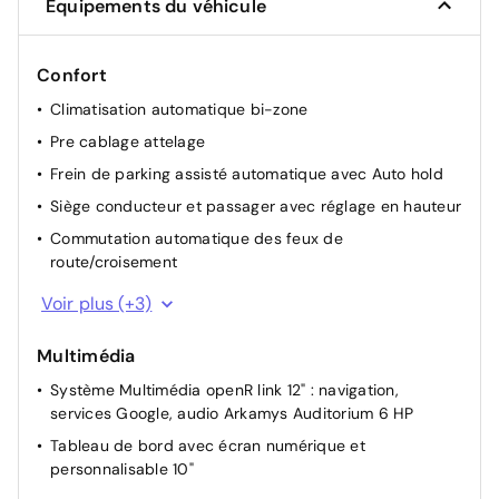
Équipements du véhicule
Confort
Climatisation automatique bi-zone
Pre cablage attelage
Frein de parking assisté automatique avec Auto hold
Siège conducteur et passager avec réglage en hauteur
Commutation automatique des feux de
route/croisement
Rétroviseur intérieur électrochrome
Voir plus (+3)
Volant réglable en hauteur et profondeur
Multimédia
Caméra de recul (digitale)
Système Multimédia openR link 12" : navigation,
services Google, audio Arkamys Auditorium 6 HP
Tableau de bord avec écran numérique et
personnalisable 10"