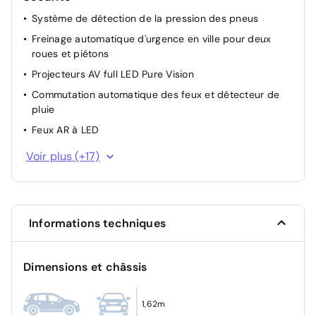
Système de détection de la pression des pneus
Freinage automatique d'urgence en ville pour deux
roues et piétons
Projecteurs AV full LED Pure Vision
Commutation automatique des feux et détecteur de
pluie
Feux AR à LED
Freinage actif d'urgence urbain (piéton + cycliste +
Voir plus (+17)
intersection)
Alerte détection fatigue
Alerte de distance de sécurité
Informations techniques
Airbags frontaux (conducteur et passager)
Airbags latéraux, milieu AV et rideaux
Dimensions et châssis
Sièges avec système ISOFIX
Airbags passager désactivable
1,62m
Pré-équipement alarme