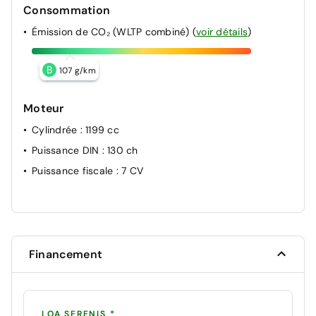
Consommation
Émission de CO₂ (WLTP combiné)
(
voir détails
)
B
107 g/km
Moteur
Cylindrée
: 1199 cc
Puissance DIN
: 130 ch
Puissance fiscale
: 7 CV
Financement
LOA SERENIS *