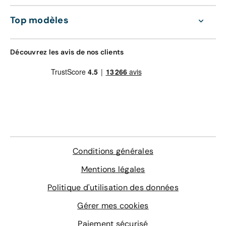
jusqu'à vous.
Gravage des vitres
Contrôle technique
Top modèles
4 sur-tapis sur mesure
Délai de livraison à domicile : 24 heures
En savoir plus
Découvrez les avis de nos clients
LE MEILLEUR RAPPORT QUALITÉ-PRIX
Livraison en agence
178 €
Bon à savoir :
La livraison est gratuite à l'agence
de Donzère
Agence de livraison
Conditions générales
Choisissez une agence
Mentions légales
Politique d'utilisation des données
Délai de livraison en agence : 24 heures
Gérer mes cookies
Paiement sécurisé