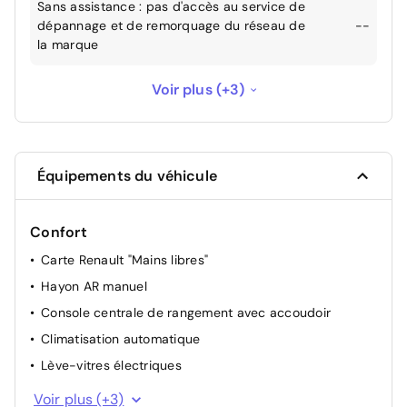
Sans assistance : pas d'accès au service de
dépannage et de remorquage du réseau de
--
la marque
Sans openR link 10,4"avec navigation et
Voir plus (+3)
services Google et tableau de bord
-450 €
numérique 10"
Sans pack connected driving, inclus pendant
--
Équipements du véhicule
5 ans
Sans pack contrôle à distance (via
Confort
l’application My Renault), inclus pendant 5
--
Carte Renault "Mains libres"
ans
Hayon AR manuel
Console centrale de rangement avec accoudoir
Climatisation automatique
Lève-vitres électriques
Banquette AR coulissante et rabattable 1/3 - 2/3
Voir plus (+3)