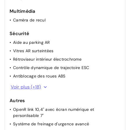
Renault Multi-sense
Multimédia
Lunette AR chauffante
Caméra de recul
Sécurité
Aide au parking AR
Vitres AR surteintées
Rétroviseur intérieur électrochrome
Contrôle dynamique de trajectoire ESC
Antiblocage des roues ABS
Airbag passager déconnectable
Voir plus (+18)
Ceintures de sécurité AV réglables en hauteur
Autres
Airbags frontaux
OpenR link 10,4" avec écran numérique et
Aide au démarrage en côte
personlisable 7"
Répétiteurs latéraux de changement de direction
Système de freinage d'urgence avancé
Harmonie noire