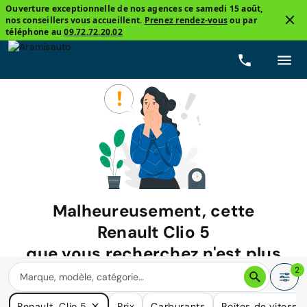
Ouverture exceptionnelle de nos agences ce samedi 15 août,
nos conseillers vous accueillent.
Prenez rendez-vous
ou par
téléphone au
09.72.72.20.02
Malheureusement, cette
Renault Clio 5
que vous recherchez n'est plus
disponible.
2
Nous avons de nombreuses voitures qui pourraient répondre
Renault, Clio 5
Prix
Carburants
Boîtes de vitesse