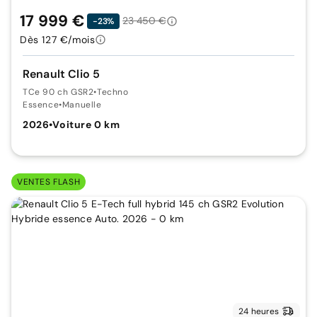
17 999 €
23 450 €
-23%
Dès 127 €/mois
Renault Clio 5
TCe 90 ch GSR2
•
Techno
Essence
•
Manuelle
2026
•
Voiture 0 km
VENTES FLASH
24 heures