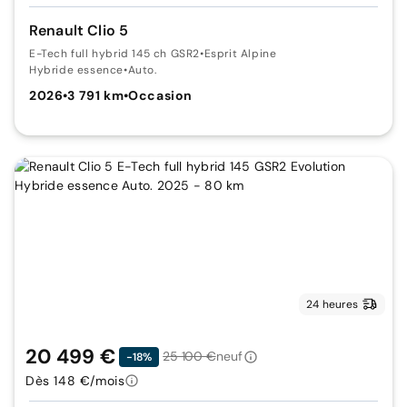
Renault Clio 5
E-Tech full hybrid 145 ch GSR2
•
Esprit Alpine
Hybride essence
•
Auto.
2026
•
3 791 km
•
Occasion
24 heures
20 499 €
25 100 €
neuf
-18%
Dès 148 €/mois