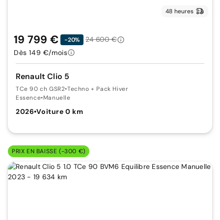
48 heures
19 799 €
24 600 €
-20%
Dès 149 €/mois
Renault Clio 5
TCe 90 ch GSR2
•
Techno + Pack Hiver
Essence
•
Manuelle
2026
•
Voiture 0 km
PRIX EN BAISSE (-300 €)