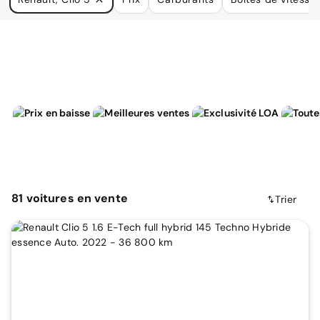
à vos besoins.
81
voitures
en vente
Trier