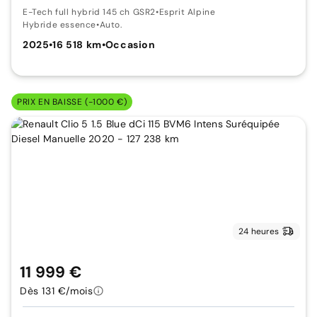
E-Tech full hybrid 145 ch GSR2
•
Esprit Alpine
Hybride essence
•
Auto.
2025
•
16 518 km
•
Occasion
PRIX EN BAISSE (-1000 €)
24 heures
11 999 €
Dès 131 €/mois