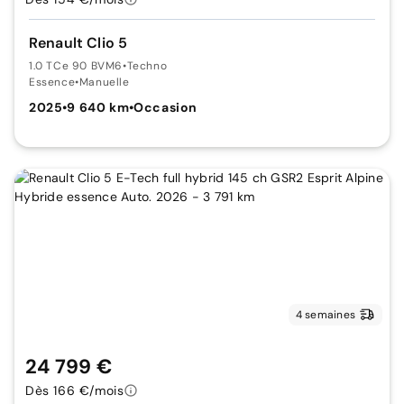
Renault Clio 5
1.0 TCe 90 BVM6
•
Techno
Essence
•
Manuelle
2025
•
9 640 km
•
Occasion
4 semaines
24 799 €
Dès 166 €/mois