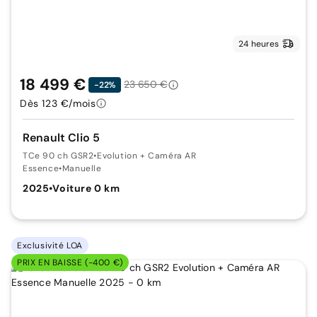
24 heures
18 499 €
23 650 €
-22%
Dès 123 €/mois
Renault Clio 5
TCe 90 ch GSR2
•
Evolution + Caméra AR
Essence
•
Manuelle
2025
•
Voiture 0 km
Exclusivité LOA
PRIX EN BAISSE (-400 €)