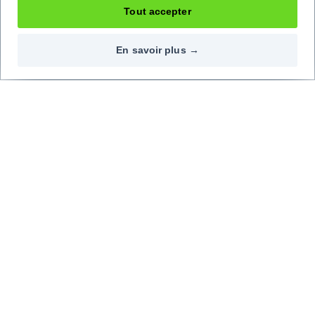
Tout accepter
En savoir plus →
Contactez-nous
Nos réseaux
09 72 72 20 02
Top marques
Top modèles