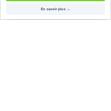
En savoir plus →
Contactez-nous
Nos réseaux
09 72 72 20 02
Top marques
Top modèles
Découvrez les avis de nos clients