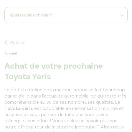
s
s'
Quel modèle choisir ?
a
p
fa
la
sé
Retour
Accueil
Achat de votre prochaine
Toyota Yaris
La petite citadine de la marque japonaise fait beaucoup 
parler d’elle dans l'actualité automobile, ce qui reste très 
compréhensible au vu de ses nombreuses qualités. La 
Toyota
yaris
 est disponible en motorisation hybride et 
essence et vous permet de faire des économies 
d’énergie sans effort ! Vous voulez en savoir plus sur 
notre offre autour de la citadine japonaise ? Alors nous 