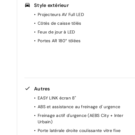
Style extérieur
Boîte de vitesses automatique 9 rapports
Projecteurs AV Full LED
ESP+Extended Grip+Aide au démarrage en côte
Côtés de caisse tôlés
Feux de jour à LED
Portes AR 180° tôlées
Autres
EASY LINK écran 8"
ABS et assistance au freinage d' urgence
Freinage actif d'urgence (AEBS City + Inter
Urbain)
Porte latérale droite coulissante vitre fixe