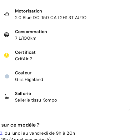
Motorisation
2.0 Blue DCI 150 CA L2H1 3T AUTO
Consommation
7 L/100km
Certificat
Crit'Air 2
Couleur
Gris Highland
Sellerie
Sellerie tissu Kompo
 sur ce modèle ?
02
, du lundi au vendredi de 9h à 20h
 18h (Appel non surtaxé)