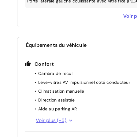
Porte latérale gauche coulissante avec vitre fixe [PL
Pour les professionnels : TVA récupérable
Voir p
Rétroviseurs extérieurs électriques et dégivrants, ra
Roue de secours normale
Équipements du véhicule
Sans assistance : pas d'accès au service de dépann
marque
Confort
Caméra de recul
Sans porte latérale droite coulissante vitre ouvrante
Lève-vitres AV impulsionnel côté conducteur
Sans siège conduct avec réglage lombaire+accoudoi
Climatisation manuelle
Direction assistée
Tableau de bord numérique avec écran 7''
Aide au parking AR
Rétroviseurs extérieurs électriques
Voir plus (+5)
3 places 2ème rangée
Régulateur limiteur de vitesse