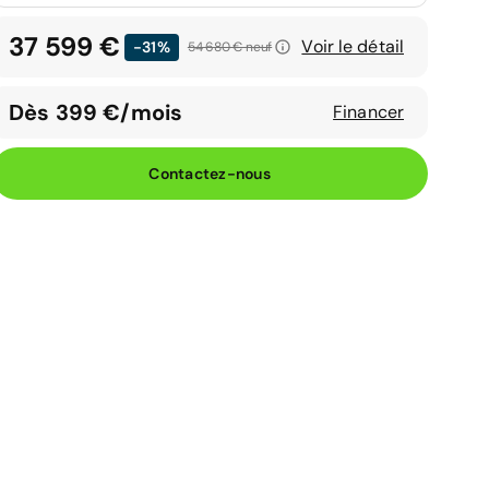
37 599 €
Voir le détail
-31%
54 680 €
neuf
Dès 399 €/mois
Financer
Contactez-nous