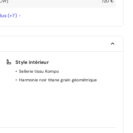
GCVF]
720 €
--
lus (+7)
battables électriquement
150 €
240 €
age et de remorquage du réseau de la
--
Style intérieur
Sellerie tissu Kompo
--
Harmonie noir titane grain géométrique
r
-100 €
250 €