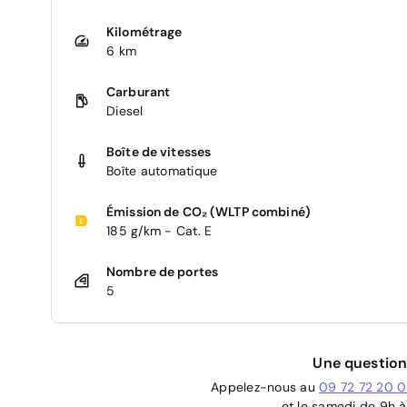
Kilométrage
6 km
Carburant
Diesel
Boîte de vitesses
Boîte automatique
Émission de CO₂ (WLTP combiné)
185 g/km - Cat. E
Nombre de portes
5
Une question
Appelez-nous au
09 72 72 20 
et le samedi de 9h à