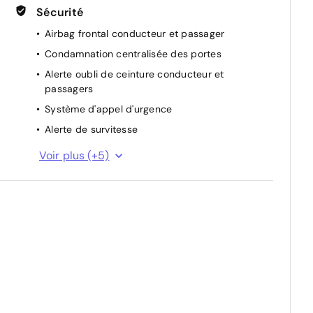
Sécurité
Airbag frontal conducteur et passager
Condamnation centralisée des portes
Alerte oubli de ceinture conducteur et
passagers
Système d'appel d'urgence
Alerte de survitesse
Alerte vigilance conducteur
Voir plus (+5)
Allumage automatique des feux
Avertisseur de franchissement de ligne
Avertisseur de perte de pression des pneus
Prédisposition ethylotest