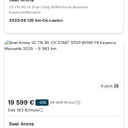
1.0 TSI 95 ch Start Stop BVM5
•
Style Business
Essence
•
Manuelle
2023
•
26 126 km
•
Occasion
6 jours
19 599 €
28 420 €
neuf
-32%
Dès 183 €/mois
Seat Arona