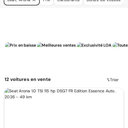
à vos besoins.
12
voitures
en vente
Trier