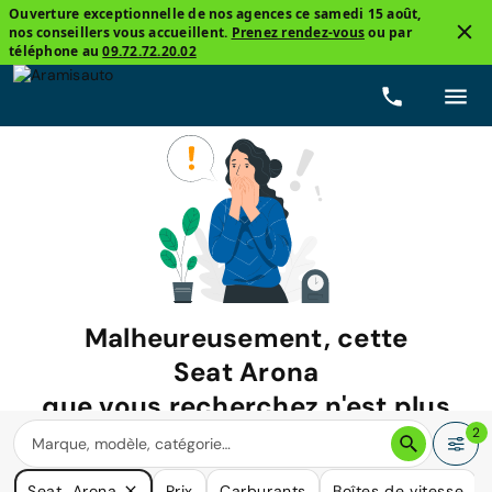
Ouverture exceptionnelle de nos agences ce samedi 15 août,
nos conseillers vous accueillent.
Prenez rendez-vous
ou par
téléphone au
09.72.72.20.02
Malheureusement, cette
Seat Arona
que vous recherchez n'est plus
disponible.
2
Nous avons de nombreuses voitures qui pourraient répondre
Seat, Arona
Prix
Carburants
Boîtes de vitesse