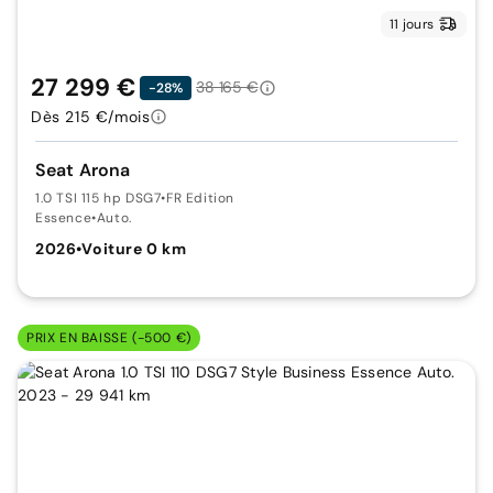
11 jours
27 299 €
38 165 €
-28%
Dès 215 €/mois
Seat Arona
1.0 TSI 115 hp DSG7
•
FR Edition
Essence
•
Auto.
2026
•
Voiture 0 km
PRIX EN BAISSE (-500 €)