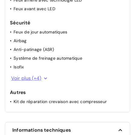
Feux arrière avec technologie LED
Feux avant avec LED
Sécurité
Feux de jour automatiques
Airbag
Anti-patinage (ASR)
Système de freinage automatique
Isofix
ESP
Voir plus (+4)
Système antiblocage des freins (ABS)
Autres
Contrôle de la pression des pneus
Kit de réparation crevaison avec compresseur
Système d'avertissement de sortie de voie
Informations techniques