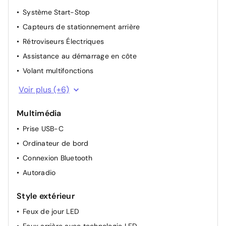
Système Start-Stop
Capteurs de stationnement arrière
Rétroviseurs Électriques
Assistance au démarrage en côte
Volant multifonctions
Climatisation
Voir plus (+6)
Régulateur de vitesse
Multimédia
Verrouillage centralisé
Prise USB-C
Reconnaissance des panneaux de signalisation
Ordinateur de bord
Vitre Électrique
Connexion Bluetooth
Cockpit virtuel
Autoradio
Style extérieur
Feux de jour LED