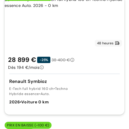
48 heures
28 899 €
38 400 €
-25%
Dès 194 €/mois
Renault Symbioz
E-Tech full hybrid 160 ch
•
Techno
Hybride essence
•
Auto.
2026
•
Voiture 0 km
PRIX EN BAISSE (-100 €)