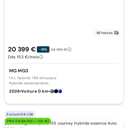
48 heures
20 399 €
24 140 €
-16%
Dès 153 €/mois
MG MG3
1.5 L Hybrid+ 195 ch
•
Luxury
Hybride essence
•
Auto.
2026
•
Voiture 0 km
•
Exclusivité LOA
PRIX EN BAISSE (-100 €)