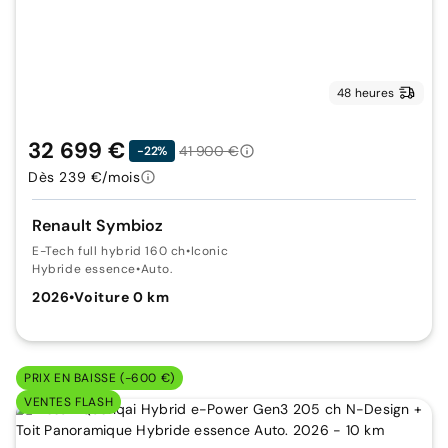
48 heures
32 699 €
41 900 €
-22%
Dès 239 €/mois
Renault Symbioz
E-Tech full hybrid 160 ch
•
Iconic
Hybride essence
•
Auto.
2026
•
Voiture 0 km
PRIX EN BAISSE (-600 €)
VENTES FLASH