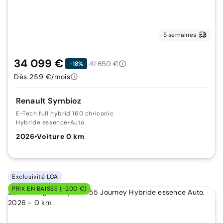
5 semaines
34 099 €
41 650 €
-18%
Dès 259 €/mois
Renault Symbioz
E-Tech full hybrid 160 ch
•
Iconic
Hybride essence
•
Auto.
2026
•
Voiture 0 km
Exclusivité LOA
PRIX EN BAISSE (-200 €)