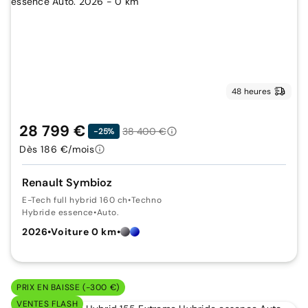
48 heures
28 799 €
38 400 €
-25%
Dès 186 €/mois
Renault Symbioz
E-Tech full hybrid 160 ch
•
Techno
Hybride essence
•
Auto.
2026
•
Voiture 0 km
•
PRIX EN BAISSE (-300 €)
VENTES FLASH