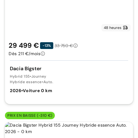
48 heures
29 499 €
33 750 €
-13%
Dès 211 €/mois
Dacia Bigster
Hybrid 155
•
Journey
Hybride essence
•
Auto.
2026
•
Voiture 0 km
PRIX EN BAISSE (-310 €)