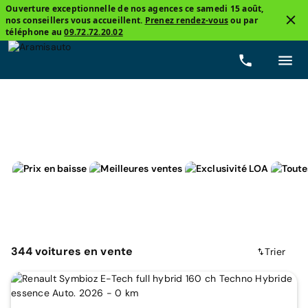
Ouverture exceptionnelle de nos agences ce samedi 15 août,
nos conseillers vous accueillent.
Prenez rendez-vous
ou par
1
téléphone au
09.72.72.20.02
Hybride non-rechargeable
Prix
Boîtes de vitesse
344
voitures
en vente
Trier