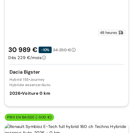
48 heures
30 989 €
34 250 €
-10%
Dès 229 €/mois
Dacia Bigster
Hybrid 155
•
Journey
Hybride essence
•
Auto.
2026
•
Voiture 0 km
PRIX EN BAISSE (-500 €)