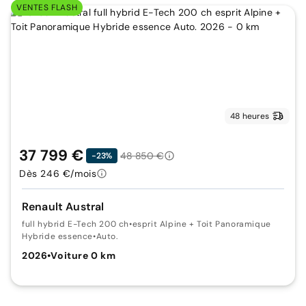
VENTES FLASH
48 heures
37 799 €
48 850 €
-23%
Dès 246 €/mois
Renault Austral
full hybrid E-Tech 200 ch
•
esprit Alpine + Toit Panoramique
Hybride essence
•
Auto.
2026
•
Voiture 0 km