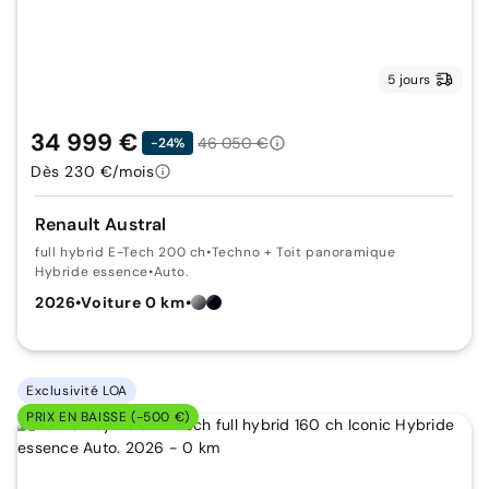
5 jours
34 999 €
46 050 €
-24%
Dès 230 €/mois
Renault Austral
full hybrid E-Tech 200 ch
•
Techno + Toit panoramique
Hybride essence
•
Auto.
2026
•
Voiture 0 km
•
Exclusivité LOA
PRIX EN BAISSE (-500 €)