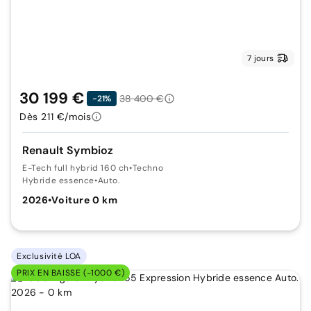
7 jours
30 199 €
38 400 €
-21%
Dès 211 €/mois
Renault Symbioz
E-Tech full hybrid 160 ch
•
Techno
Hybride essence
•
Auto.
2026
•
Voiture 0 km
Exclusivité LOA
PRIX EN BAISSE (-1000 €)