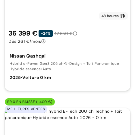
48 heures
36 399 €
47 650 €
-24%
Dès 261 €/mois
Nissan Qashqai
Hybrid e-Power Gen3 205 ch
•
N-Design + Toit Panoramique
Hybride essence
•
Auto.
2025
•
Voiture 0 km
PRIX EN BAISSE (-400 €)
MEILLEURES VENTES