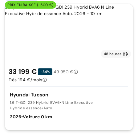
PRIX EN BAISSE (-500 €)
48 heures
33 199 €
49 950 €
-34%
Dès 194 €/mois
Hyundai Tucson
1.6 T-GDI 239 Hybrid BVA6
•
N Line Executive
Hybride essence
•
Auto.
2026
•
Voiture 0 km