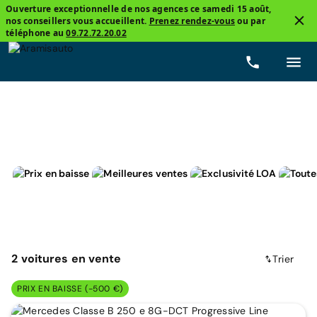
Ouverture exceptionnelle de nos agences ce samedi 15 août,
nos conseillers vous accueillent.
Prenez rendez-vous
ou par
2
téléphone au
09.72.72.20.02
Monospace
Hybride rechargeable
Prix
Boîtes 
2
voitures
en vente
Trier
PRIX EN BAISSE (-500 €)