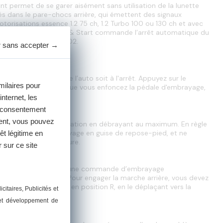
t permet de se garer aisément sans utilisation de la lunette 
s dans le pare-chocs arrière, qui émettent des signaux 
orisations essence 1.2 75 ch, 1.2 Turbo 100 ou 130 ch et avec 
 urbain, le système Stop & Start commande l’arrêt automatique du 
t les émissions de CO2.
r sans accepter
→
 manuelle, il faut que l’auto soit à l'arrêt. Appuyez sur le 
milaires pour
ndes, en même temps que vous enfoncez la pédale d'embrayage, 
internet, les
e consentement
ment, vous pouvez
t, et renouvelez l’opération en débrayant au maximum. En règle 
z pas la pédale d’embrayage en guise de repose-pied, et ne 
êt légitime en
la conduite de la voiture.
 sur ce site
st une Easytronic avec une commande d’embrayage 
l ou automatique. Pour engager la marche arrière, vous devez 
 de mettre ce dernier en position R, en le déplaçant vers la 
icitaires
, Publicités et
 et développement de
Opel Corsa ?