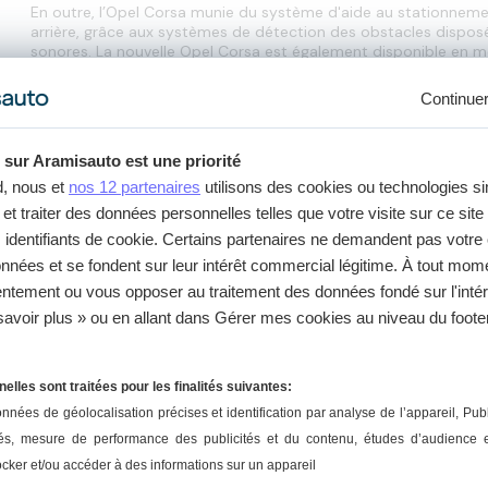
En outre, l’Opel Corsa munie du système d'aide au stationnemen
arrière, grâce aux systèmes de détection des obstacles disposé
sonores. La nouvelle Opel Corsa est également disponible en mot
un moteur Diesel 1.5 de 100 ch. Lors de l’utilisation en milieu
moteur permettant de réduire la consommation de carburant e
Continue
Enclencher la marche arrière sur une Opel Corsa : mode d’emploi
Sur une boîte de vitesses manuelle
 sur Aramisauto est une priorité
Pour enclencher la marche arrière sur les véhicules à transmission
d, nous et
nos 12 partenaires
utilisons des cookies ou technologies si
bouton de déverrouillage du levier de vitesses durant 3 seco
puis engagez la marche arrière.
et traiter des données personnelles telles que votre visite sur ce site 
s identifiants de cookie. Certains partenaires ne demandent pas votr
données et se fondent sur leur intérêt commercial légitime. À tout mo
Si cela ne fonctionne pas, ramenez le levier en mode point mor
générale, veillez à ne pas laisser l’embrayage patiner, n’utilise
sentement ou vous opposer au traitement des données fondé sur l'intér
laissez pas votre main sur le levier sélecteur de vitesses durant 
savoir plus » ou en allant dans Gérer mes cookies au niveau du footer
Sur une boîte de vitesses manuelle automatisée
La boîte de vitesses manuelle automatisée de l’Opel Corsa e
lles sont traitées pour les finalités suivantes:
automatique, permettant de passer les rapports en mode manue
appuyer sur le bouton de déverrouillage du levier sélecteur, afin
onnées de géolocalisation précises et identification par analyse de l’appareil
, Publ
droite puis vers l’arrière.
és, mesure de performance des publicités et du contenu, études d’audience
ocker et/ou accéder à des informations sur un appareil
Que faire en cas de problème pour enclencher sa marche arrière sur son 