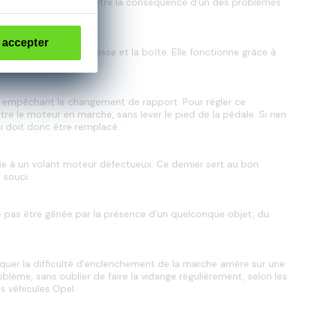
nctionnement pourrait être la conséquence d’un des problèmes 
 accepter
tre le pommeau de vitesse et la boîte. Elle fonctionne grâce à 
érifier le réglage.
, empêchant le changement de rapport. Pour régler ce 
re le moteur en marche, sans lever le pied de la pédale. Si rien 
ui doit donc être remplacé.
ue à un volant moteur défectueux. Ce dernier sert au bon 
 souci.
 pas être gênée par la présence d’un quelconque objet, du 
iquer la difficulté d’enclenchement de la marche arrière sur une 
oblème, sans oublier de faire la vidange régulièrement, selon les 
 véhicules Opel.