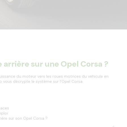
dans
la
barre
de
recherche,
des
suggestions
s'affichent
automatiquement
pour
arrière sur une Opel Corsa ?
faciliter
la
sélection.
puissance du moteur vers les roues motrices du véhicule en 
to vous décrypte le système sur l’Opel Corsa.
laces
mploi
ière sur son Opel Corsa ?