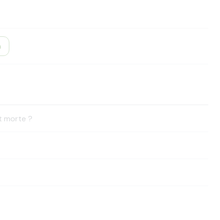
n
t morte ?