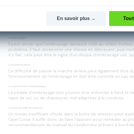
En cas de difficulté de passage de la marche arrière, le dysfo
suivants :
La tringlerie de la boîte de vitesses
En savoir plus →
Tout
La tringlerie dans une automobile permet d’établir la liaison en
des biellettes et des câbles dont il est peut-être nécessaire de v
L’embrayage
Il peut arriver que l’embrayage demeure collé au volant moteur
problème, il faut enclencher une vitesse en débrayant, puis mett
n’y fait, cela peut être le signe d’un disque d’embrayage usé, q
Le volant moteur
La difficulté de passer la marche arrière peut également être d
fonctionnement de l’embrayage et doit être contrôlé en cas de
La commande d’embrayage
La pédale d’embrayage doit pouvoir être enfoncée à fond et ne
tapis de sol, ou de chaussures mal adaptées à la conduite.
L’huile de boîte de vitesses
Un niveau insuffisant d’huile dans la boîte de vitesses peut expl
Opel Corsa. Il suffit donc de faire l’appoint pour remédier au pr
recommandations du manuel du conducteur présent à bord des