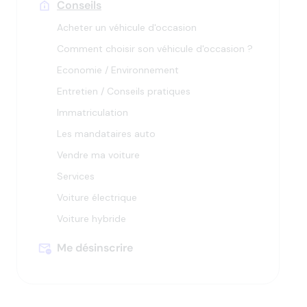
Conseils
Appuyez
Acheter un véhicule d'occasion
pour
Appuyez
afficher
Comment choisir son véhicule d'occasion ?
pour
Appuyez
les
afficher
Economie / Environnement
pour
sous-
Appuyez
les
afficher
catégories
Entretien / Conseils pratiques
pour
sous-
les
afficher
catégories
Immatriculation
sous-
Appuyez
les
catégories
Les mandataires auto
pour
sous-
Appuyez
afficher
catégories
Vendre ma voiture
pour
Appuyez
les
afficher
Services
pour
sous-
Appuyez
les
afficher
catégories
Voiture électrique
pour
sous-
Appuyez
les
afficher
catégories
Voiture hybride
pour
sous-
Appuyez
les
afficher
catégories
pour
sous-
Me désinscrire
les
afficher
catégories
sous-
les
catégories
sous-
catégories