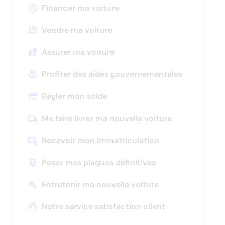
les
Financer ma voiture
sous-
catégories
Vendre ma voiture
Appuyez
pour
Assurer ma voiture
afficher
les
Profiter des aides gouvernementales
sous-
catégories
Régler mon solde
Me faire livrer ma nouvelle voiture
Appuyez
pour
Recevoir mon immatriculation
afficher
Appuyez
les
pour
Poser mes plaques définitives
sous-
afficher
catégories
les
Entretenir ma nouvelle voiture
sous-
catégories
Notre service satisfaction client