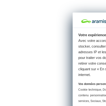
Votre expérience
Avec votre accor
stocker, consulter 
adresses IP et le
pour traiter vos 
retirer votre con
cliquant sur « En 
internet.
Vos données personne
Cookie technique
, D
contenu personnalis
services
, Sociaux
, St