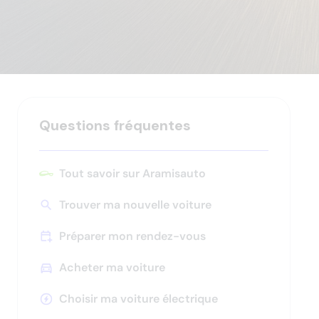
Questions fréquentes
Tout savoir sur Aramisauto
Trouver ma nouvelle voiture
Appuyez
pour
Préparer mon rendez-vous
afficher
les
Acheter ma voiture
sous-
Appuyez
catégories
pour
Choisir ma voiture électrique
afficher