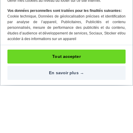
Gérer mes cookies au niveau du footer sur ce site internet.
Vos données personnelles sont traitées pour les finalités suivantes:
Cookie technique
, Données de géolocalisation précises et identification
par analyse de l’appareil
, Publicitaires
, Publicités et contenu
personnalisés, mesure de performance des publicités et du contenu,
études d’audience et développement de services
, Sociaux
, Stocker et/ou
accéder à des informations sur un appareil
Tout accepter
En savoir plus →
Contactez-nous
Nos réseaux
09 72 72 20 02