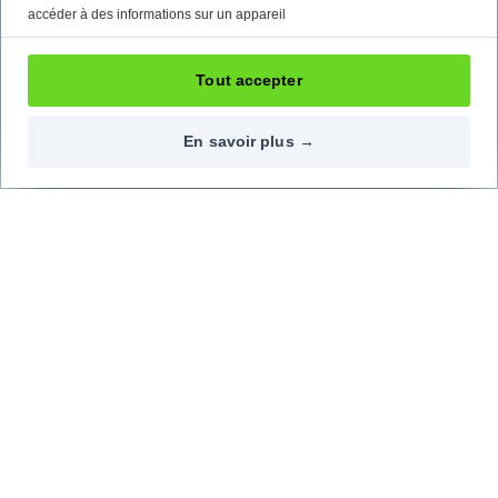
accéder à des informations sur un appareil
Tout accepter
En savoir plus →
Contactez-nous
Nos réseaux
09 72 72 20 02
Top marques