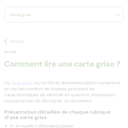
s
s'
Carte grise
a
p
fa
la
sé
Retour
Accueil
Comment lire une carte grise ?
La 
carte grise
 ou certificat d'immatriculation comprend 
un certain nombre de champs précisant les 
caractéristiques du véhicule en question. Aramisauto 
vous propose de décrypter ce document.
Présentation détaillée de chaque rubrique
d’une carte grise
A : le numéro d’immatriculation