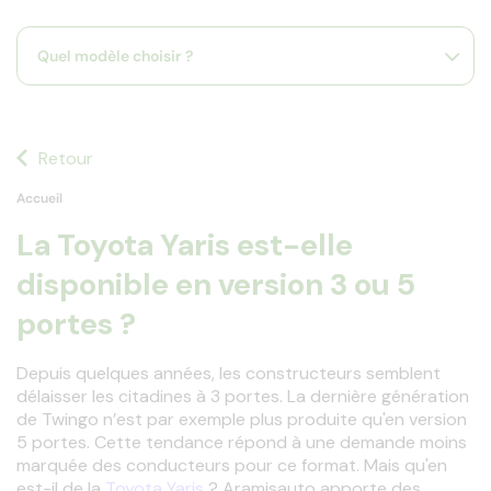
s
s'
Quel modèle choisir ?
a
p
fa
la
sé
Retour
Accueil
La Toyota Yaris est-elle
disponible en version 3 ou 5
portes ?
Depuis quelques années, les constructeurs semblent 
délaisser les citadines à 3 portes. La dernière génération 
de Twingo n’est par exemple plus produite qu'en version 
5 portes. Cette tendance répond à une demande moins 
marquée des conducteurs pour ce format. Mais qu'en 
est-il de la 
Toyota Yaris 
? Aramisauto apporte des 