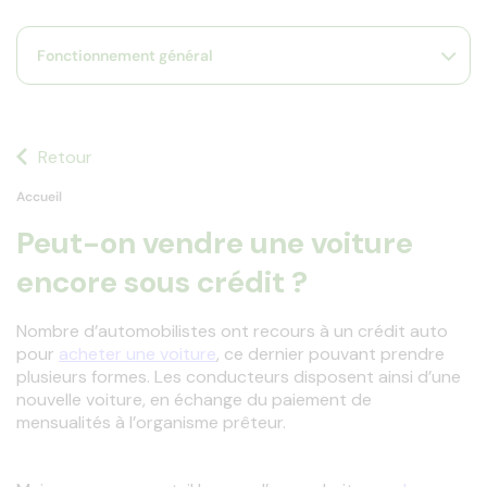
s
s'
Fonctionnement général
a
p
fa
la
sé
Retour
Accueil
Peut-on vendre une voiture
encore sous crédit ?
Nombre d’automobilistes ont recours à un crédit auto 
pour 
acheter une voiture
, ce dernier pouvant prendre 
plusieurs formes. Les conducteurs disposent ainsi d’une 
nouvelle voiture, en échange du paiement de 
mensualités à l’organisme prêteur.