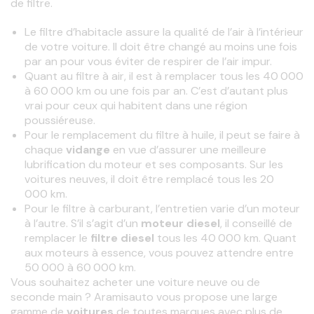
de
filtre.
Le filtre d’habitacle assure la qualité de l’air à l’intérieur
de votre voiture. Il doit être changé au moins une fois
par an pour vous éviter de respirer de l’air impur.
Quant au filtre à
air, il est à
remplacer tous les 40 000
à 60 000 km ou une fois par an. C’est d’autant plus
vrai pour ceux qui habitent dans une région
poussiéreuse.
Pour le remplacement du
filtre à huile, il peut se faire à
chaque
vidange
en vue d’assurer une meilleure
lubrification du
moteur et ses composants. Sur les
voitures neuves, il doit être remplacé tous les 20
000 km.
Pour le filtre à carburant, l’entretien varie d’un
moteur
à l’autre. S’il s’agit d’un
moteur diesel
, il conseillé de
remplacer le
filtre diesel
tous les 40 000 km. Quant
aux
moteurs à essence,
vous pouvez attendre entre
50 000 à 60 000 km.
Vous souhaitez acheter une voiture neuve ou de 
seconde main ? Aramisauto vous propose une large 
gamme de
 voitures 
de toutes marques avec plus de 