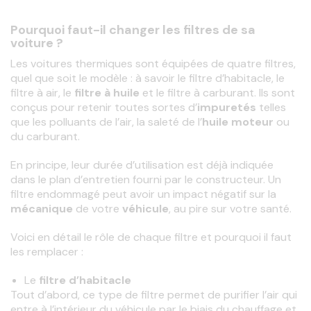
Pourquoi faut-il changer les filtres de sa
voiture ?
Les
voitures thermiques sont équipées de quatre filtres, 
quel que soit le modèle : à savoir le filtre d’habitacle, le 
filtre à air, le
 filtre à huile 
et le filtre à carburant. Ils sont 
conçus pour
retenir toutes sortes d’
impuretés
 telles 
que les polluants de l’air, la saleté de l’
huile moteur 
ou 
du carburant.
En principe, leur durée d’utilisation est déjà indiquée 
dans le plan d’entretien fourni par le constructeur. Un 
filtre endommagé peut avoir un impact négatif sur la
mécanique 
de votre
 véhicule
, au pire sur votre santé.
Voici en détail le
rôle de chaque filtre et pourquoi il faut 
les
remplacer :
Le
filtre d’habitacle
Tout d’abord, ce type de filtre permet de purifier l’air qui 
entre à l’intérieur du
véhicule par le biais du chauffage et 