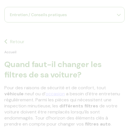
s
s'
Entretien / Conseils pratiques
a
p
fa
la
sé
Retour
Accueil
Quand faut-il changer les
filtres de sa voiture?
Pour des raisons de sécurité et de confort, tout
véhicule 
neuf ou d’
occasion
 a besoin d’être entretenu 
régulièrement. Parmi les
pièces qui nécessitent une 
inspection minutieuse, les
 différents filtres 
de votre 
voiture doivent être remplacés lorsqu’ils sont 
endommagés. Tour d’horizon des
éléments clés à 
prendre en compte pour changer vos 
filtres auto
.