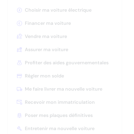
Appuyez
pour
Choisir ma voiture électrique
afficher
les
Financer ma voiture
sous-
catégories
Vendre ma voiture
Appuyez
pour
Assurer ma voiture
afficher
les
Profiter des aides gouvernementales
sous-
catégories
Régler mon solde
Me faire livrer ma nouvelle voiture
Appuyez
pour
Recevoir mon immatriculation
afficher
Appuyez
les
pour
Poser mes plaques définitives
sous-
afficher
catégories
les
Entretenir ma nouvelle voiture
sous-