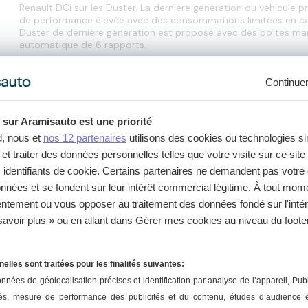
Renault DCi sur les Duster. La dernière génération du véhicule pr
de performance élevée avec des consommations limitées en car
Duster de dernière génération est proposé avec des boîtes man
automatique de 6 rapports.
Quels sont les problèmes en cause de rappel de Dac
Continue
Prendre connaissance des campagnes de rappel du Dacia Duster
causes de défaillance. Les constructeurs effectuent en effet de
 sur Aramisauto est une priorité
dysfonctionnements sont constatés. Avec sa carrière longue de
d, nous et
nos 12 partenaires
utilisons des cookies ou technologies si
pratique. Voici quelques-unes des défaillances communiquées l
et traiter des données personnelles telles que votre visite sur ce site 
Soucis de ressorts sur la suspension arrière : certains Dacia
s identifiants de cookie. Certains partenaires ne demandent pas votr
problème de suspension susceptible de provoquer une perte 
données et se fondent sur leur intérêt commercial légitime. À tout mo
Dysfonctionnement de l’avertisseur : le klaxon des Dacia Dust
défaillance. Si le cas se présente, l’avertisseur est inutilisab
sentement ou vous opposer au traitement des données fondé sur l'intér
Défaut du système Stop & Start : les Dacia Duster produits 
savoir plus » ou en allant dans Gérer mes cookies au niveau du footer
défaillance sur le système Stop & Start. Le souci vient d’un p
Soucis sur la banquette arrière : certains véhicules produit
d’un manque de solidité remarqué sur les sièges arrière du D
un risque de blessure se présente lors des freinages brusqu
lles sont traitées pour les finalités suivantes:
Même s’ils sont nombreux, les défauts connus et nécessitant u
onnées de géolocalisation précises et identification par analyse de l’appareil
, Publ
motorisation. Même s’ils sont simples, ces véhicules bénéficient 
és, mesure de performance des publicités et du contenu, études d’audience
garantie. Avec Aramisauto, découvrez les meilleures références