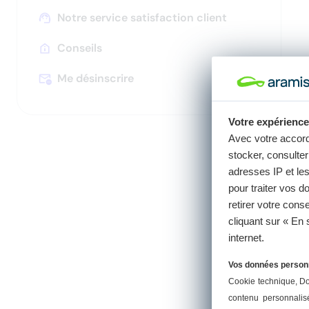
catégories
Notre service satisfaction client
Conseils
Appuyez
pour
Me désinscrire
afficher
les
sous-
Votre expérience
catégories
Avec votre accor
stocker, consulter 
adresses IP et le
pour traiter vos 
retirer votre con
cliquant sur « En 
internet.
Vos données personne
Cookie technique
, D
contenu personnalis