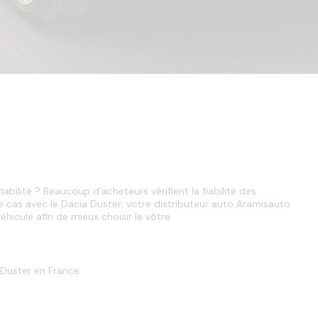
dans
la
barre
de
recherche,
des
suggestions
s'affichent
automatiquement
pour
faciliter
la
sélection.
iabilité ? Beaucoup d’acheteurs vérifient la fiabilité des 
 cas avec le Dacia Duster, votre distributeur auto Aramisauto 
hicule afin de mieux choisir le vôtre. 
u Duster en France
 