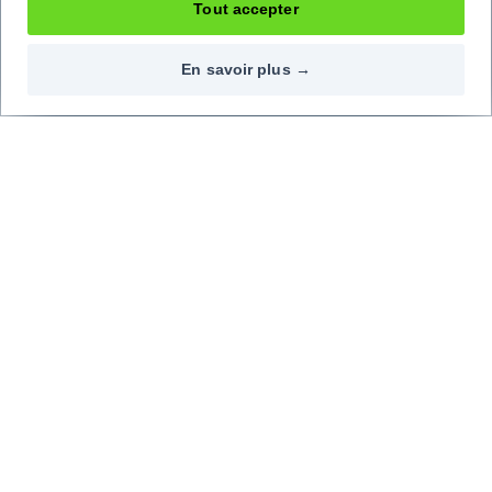
Tout accepter
En savoir plus →
Contactez-nous
Nos réseaux
09 72 72 20 02
Top marques
Top modèles