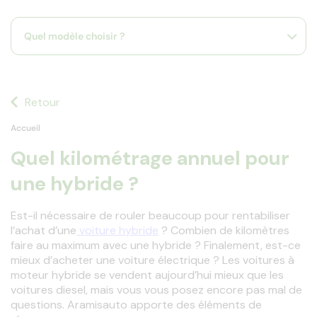
s
s'
Quel modèle choisir ?
a
p
fa
la
sé
Retour
Accueil
Quel kilométrage annuel pour
une hybride ?
Est-il nécessaire de rouler beaucoup pour rentabiliser 
l’achat d’une
 voiture hybride
 ? Combien de kilomètres 
faire au maximum avec une hybride ? Finalement, est-ce 
mieux d’acheter une voiture électrique ? Les voitures à 
moteur hybride se vendent aujourd’hui mieux que les 
voitures diesel, mais vous vous posez encore pas mal de 
questions. Aramisauto apporte des éléments de 