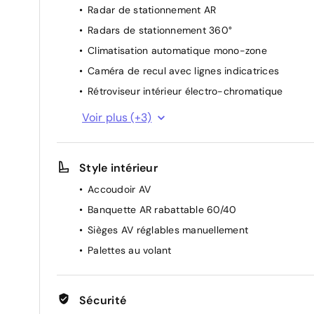
Radar de stationnement AR
Radars de stationnement 360°
Climatisation automatique mono-zone
Caméra de recul avec lignes indicatrices
Rétroviseur intérieur électro-chromatique
Système de démarrage sans clé
Voir plus (+3)
Frein de parking électrique
Vitres AV/AR électriques
Style intérieur
Accoudoir AV
Banquette AR rabattable 60/40
Sièges AV réglables manuellement
Palettes au volant
Sécurité