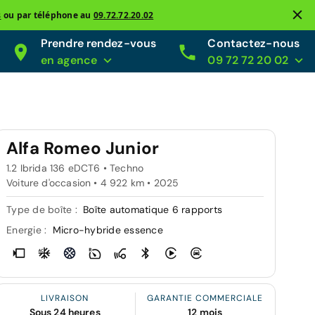
s
ou par téléphone au
09.72.72.20.02
Prendre rendez-vous
Contactez-nous
en agence
09 72 72 20 02
Alfa Romeo Junior
1.2 Ibrida 136 eDCT6 • Techno
Voiture d'occasion • 4 922 km • 2025
Type de boîte :
Boîte automatique 6 rapports
Energie :
Micro-hybride essence
LIVRAISON
GARANTIE COMMERCIALE
Sous 24 heures
12 mois