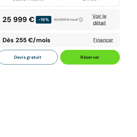
Voir le
25 999 €
-19%
32 000 €
neuf
détail
Dès 255 €/mois
Financer
Devis gratuit
Réserver