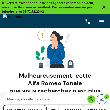
Ouverture exceptionnelle de nos agences ce samedi 15 août,
nos conseillers vous accueillent.
Prenez rendez-vous
ou par
téléphone au
09.72.72.20.02
Malheureusement, cette
Alfa Romeo Tonale
que vous recherchez n'est plus
disponible.
2
Nous avons de nombreuses voitures qui pourraient répondre
Alfa Romeo, Tonale
Prix
Carburants
Boîtes de vit