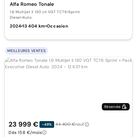
Alfa Romeo Tonale
1.6 Multijet II 130 ch VGT TCT6
•
Sprint
Diesel
•
Auto.
2024
•
13 404 km
•
Occasion
MEILLEURES VENTES
Réservée
23 999 €
44 400 €
neuf
-49%
Dès 158 €/mois