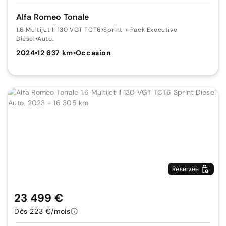
Alfa Romeo Tonale
1.6 Multijet II 130 VGT TCT6
•
Sprint + Pack Executive
Diesel
•
Auto.
2024
•
12 637 km
•
Occasion
Réservée
23 499 €
Dès 223 €/mois