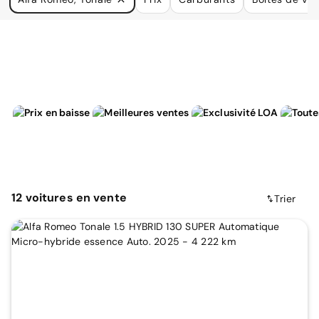
à vos besoins.
12
voitures
en vente
Trier