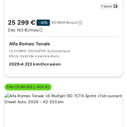
7 jours
25 299 €
42 000 €
neuf
-42%
Dès 193 €/mois
Alfa Romeo Tonale
1.5 HYBRID 130
•
SUPER Automatique
Micro-hybride essence
•
Auto.
2025
•
4 222 km
•
Occasion
PRIX EN BAISSE (-500 €)