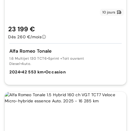
10 jours
23 199 €
Dès 260 €/mois
Alfa Romeo Tonale
1.6 Multijet 130 TCT6
•
Sprint +Toit ouvrant
Diesel
•
Auto.
2024
•
42 553 km
•
Occasion