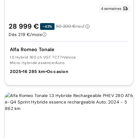
4 semaines
28 999 €
50 200 €
neuf
-43%
Dès 219 €/mois
Alfa Romeo Tonale
1.5 Hybrid 160 ch VGT TCT7
•
Veloce
Micro-hybride essence
•
Auto.
2025
•
16 285 km
•
Occasion