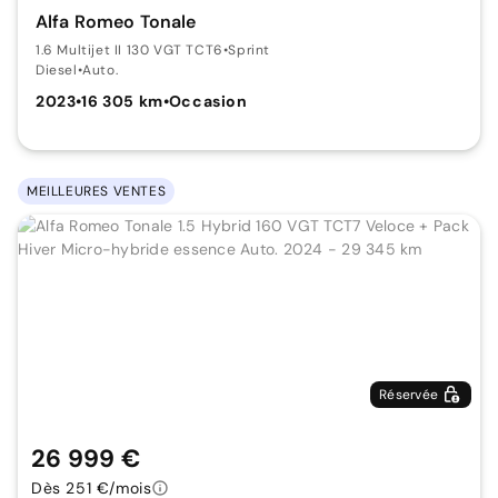
Alfa Romeo Tonale
1.6 Multijet II 130 VGT TCT6
•
Sprint
Diesel
•
Auto.
2023
•
16 305 km
•
Occasion
MEILLEURES VENTES
Réservée
26 999 €
Dès 251 €/mois