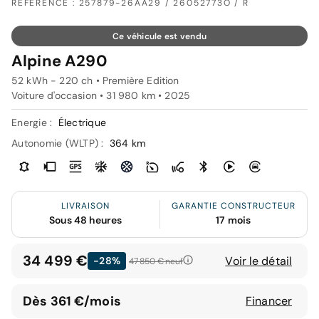
RÉFÉRENCE : 257879-26AA29 / 26052773O / R
Ce véhicule est vendu
Alpine A290
52 kWh - 220 ch • Première Edition
Voiture d'occasion • 31 980 km • 2025
Energie :
Électrique
Autonomie (WLTP) :
364 km
LIVRAISON
GARANTIE CONSTRUCTEUR
Sous 48 heures
17 mois
34 499 €
Voir le détail
-28%
47 850 €
neuf
Dès 361 €/mois
Financer