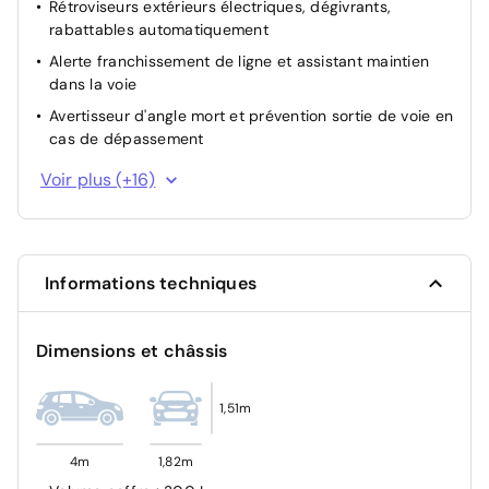
Rétroviseurs extérieurs électriques, dégivrants,
rabattables automatiquement
Alerte franchissement de ligne et assistant maintien
dans la voie
Avertisseur d'angle mort et prévention sortie de voie en
cas de dépassement
Camera de recul
Voir plus (+16)
Pack Safety : avertisseur d'angle mort et prévention de
sortie de voie en cas de dépassement, avertisseur de
sortie de stationnement en marche arrière avec
freinage d'urgence automatiquesortie sécurisée des
Informations techniques
occupants"
Aide au freinage d'urgence
Dimensions et châssis
ABS avec aide au freinage d'urgence
Détection de la pression des pneus
1,51m
Contrôle dynamique de trajectoire ESC avec ASR
Freinage automatique d'urgence en ville pour deux
4m
1,82m
roues et piétons