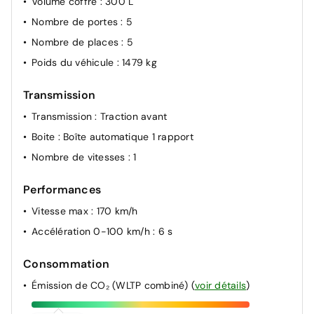
Volume coffre
: 300 L
Commutation automatique des feux et détecteur de
Nombre de portes
: 5
pluie
Nombre de places
: 5
Freinage actif d'urgence urbain (piéton + cycliste +
intersection)
Poids du véhicule
: 1479 kg
Airbags AV latéraux et rideaux
Transmission
Alerte détection fatigue
Transmission
: Traction avant
Alerte de distance de sécurité
Boite
: Boîte automatique 1 rapport
Airbags frontaux (conducteur et passager)
Nombre de vitesses
: 1
Sièges avec système ISOFIX
Airbags passager désactivable
Performances
Pré-équipement alarme
Vitesse max
: 170 km/h
Accélération 0-100 km/h
: 6 s
Consommation
Émission de CO₂ (WLTP combiné)
(
voir détails
)