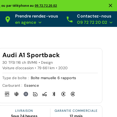
s
ou par téléphone au
09.72.72.20.02
Prendre rendez-vous
Contactez-nous
en agence
09 72 72 20 02
Audi A1 Sportback
30 TFSI 116 ch BVM6 • Design
Voiture d'occasion • 79 661 km • 2020
Type de boîte :
Boîte manuelle 6 rapports
Carburant :
Essence
LIVRAISON
GARANTIE COMMERCIALE
Sous 24 heures
12 mois