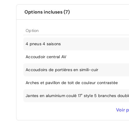
Options incluses (7)
Option
4 pneus 4 saisons
Accoudoir central AV
Accoudoirs de portières en simili-cuir
Arches et pavillon de toit de couleur contrastée
Jantes en aluminium coulé 17" style 5 branches doubles
Préparation pour la navigation MMI plus et Audi virtua
Voir p
Suppression de l'identification du modèle et de l'insc