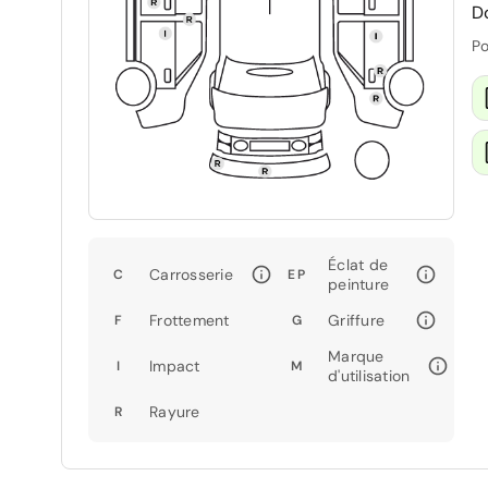
D
Po
Éclat de
Carrosserie
C
EP
peinture
Frottement
Griffure
F
G
Marque
Impact
I
M
d'utilisation
Rayure
R