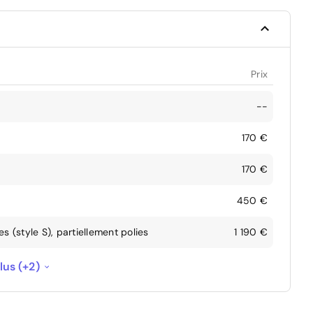
Prix
--
170 €
170 €
450 €
 (style S), partiellement polies
1 190 €
l cockpit
900 €
lus (+2)
ription de la puissance/technologie
--