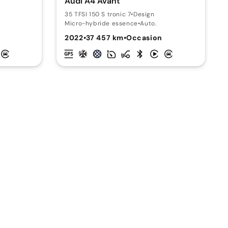
Audi A4 Avant
35 TFSI 150 S tronic 7
•
Design
Micro-hybride essence
•
Auto.
2022
•
37 457 km
•
Occasion