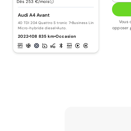
Dès 253 €/mois
Audi A4 Avant
Vous 
40 TDI 204 Quattro S tronic 7
•
Business Line
opposer 
Micro-hybride diesel
•
Auto.
2022
•
108 835 km
•
Occasion