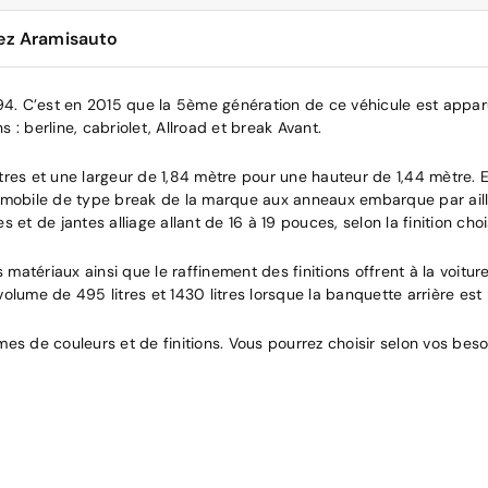
hez Aramisauto
94. C’est en 2015 que la 5ème génération de ce véhicule est apparue.
: berline, cabriolet, Allroad et break Avant.
tres et une largeur de 1,84 mètre pour une hauteur de 1,44 mètre. 
obile de type break de la marque aux anneaux embarque par ailleu
et de jantes alliage allant de 16 à 19 pouces, selon la finition choi
s matériaux ainsi que le raffinement des finitions offrent à la voit
ume de 495 litres et 1430 litres lorsque la banquette arrière est 
es de couleurs et de finitions. Vous pourrez choisir selon vos besoi