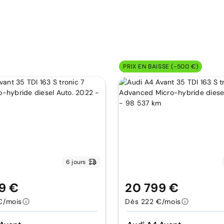
PRIX EN BAISSE (-500 €)
6 jours
9 €
20 799 €
€/mois
Dès 222 €/mois