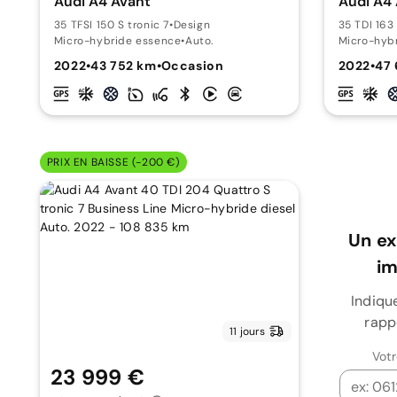
Audi A4 Avant
Audi A4
35 TFSI 150 S tronic 7
•
Design
35 TDI 163 
Micro-hybride essence
•
Auto.
Micro-hybr
2022
•
43 752 km
•
Occasion
2022
•
47 
PRIX EN BAISSE (-200 €)
Un ex
i
Indiqu
rapp
11 jours
Vot
23 999 €