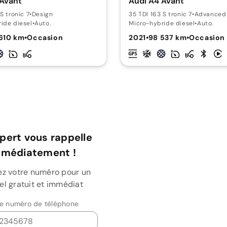
 Avant
Audi A4 Avant
S tronic 7
•
Design
35 TDI 163 S tronic 7
•
Advanced
ide diesel
•
Auto.
Micro-hybride diesel
•
Auto.
610 km
•
Occasion
2021
•
98 537 km
•
Occasion
pert vous rappelle
mmédiatement !
ez votre numéro pour un
el gratuit et immédiat
re numéro de téléphone