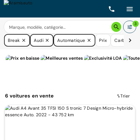
3
Break
Audi
Automatique
Prix
Carburants
6
voitures
en vente
Trier