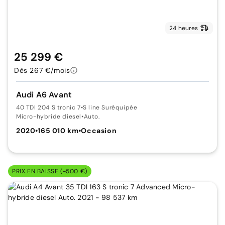
24 heures
25 299 €
Dès 267 €/mois
Audi A6 Avant
40 TDI 204 S tronic 7
•
S line Suréquipée
Micro-hybride diesel
•
Auto.
2020
•
165 010 km
•
Occasion
PRIX EN BAISSE (-500 €)