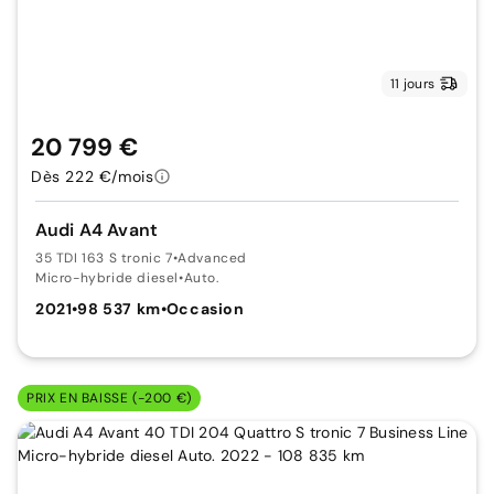
11 jours
20 799 €
Dès 222 €/mois
Audi A4 Avant
35 TDI 163 S tronic 7
•
Advanced
Micro-hybride diesel
•
Auto.
2021
•
98 537 km
•
Occasion
PRIX EN BAISSE (-200 €)