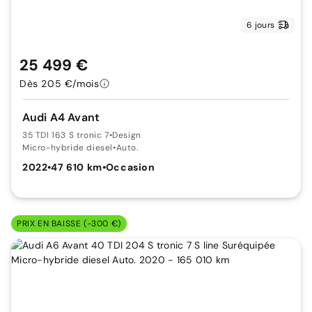
6 jours
25 499 €
Dès 205 €/mois
Audi A4 Avant
35 TDI 163 S tronic 7
•
Design
Micro-hybride diesel
•
Auto.
2022
•
47 610 km
•
Occasion
PRIX EN BAISSE (-300 €)