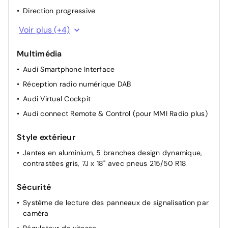
€
line - Seuils de portes avant en aluminium
Direction progressive
avec inscription S Line
Ciel de pavillon en tissu Gris Titane
Voir plus (+4)
Appuis lombaires à 4 axes pour les sièges AV
Peinture métallisée / nacrée
850 €
Multimédia
Sièges AV à réglage manuel
Sans assistance : pas d'accès au service de
Audi Smartphone Interface
Pédalier standard
dépannage et de remorquage du réseau de
--
Réception radio numérique DAB
la marque
Audi Virtual Cockpit
Sans sécurité enfant électrique
-50 €
Audi connect Remote & Control (pour MMI Radio plus)
Sièges AV chauffants
370 €
Style extérieur
Jantes en aluminium, 5 branches design dynamique,
Suppression totale d'identification, moteur et
--
contrastées gris, 7J x 18" avec pneus 215/50 R18
modèle
Sécurité
Toit ouvrant coulissant/relevable
électriquement, en verre de sécurité simple,
1 175 €
Système de lecture des panneaux de signalisation par
vitrage teinté et pare-soleil manuel
caméra