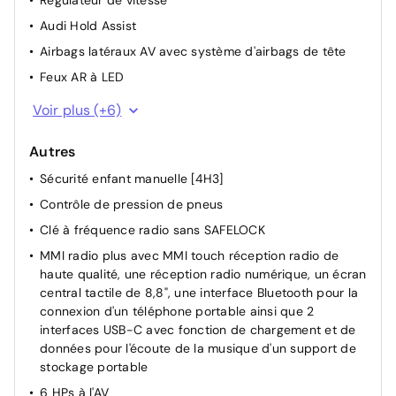
Régulateur de vitesse
Vitres surteintées (Privacy glass)
450 €
Audi Hold Assist
Airbags latéraux AV avec système d'airbags de tête
Feux AR à LED
Détecteur d’occupation de sièges
Voir plus (+6)
Audi pre sense front
Autres
Avertissement de sortie de voie
Sécurité enfant manuelle [4H3]
Set de réparation pour pneus
Contrôle de pression de pneus
Projecteurs AV à LED
Clé à fréquence radio sans SAFELOCK
Rétroviseur intérieur jour/nuit automatique
MMI radio plus avec MMI touch réception radio de
haute qualité, une réception radio numérique, un écran
central tactile de 8,8", une interface Bluetooth pour la
connexion d'un téléphone portable ainsi que 2
interfaces USB-C avec fonction de chargement et de
données pour l'écoute de la musique d'un support de
stockage portable
6 HPs à l'AV