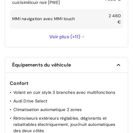
cuir/similicuir noir [PWE]
2 460
MMI navigation avec MMI touch
€
Pack "Shadow Look" - Boîtiers des
Voir plus (+11)
290 €
rétroviseurs noirs et blades noirs
Pack assistance stationnement - Caméra de
570 €
recul - Audi Parking System Plus
Équipements du véhicule
Pack Esthétique Noir Plus - Anneaux Audi en
noir sur l'AV et l'AR du véhicule et
Confort
identification du modèle/moteur en noir -
780 €
Volant en cuir style 3 branches avec multifonctions
Pack Esthétique noir - apporte une touche
noire à l'extérieur, au niveau de l'Audi
Audi Drive Select
singleframe et des pare chocs AV et AR
Climatisation automatique 2 zones
Rétroviseurs extérieurs réglables, dégivrants et
Pack Extérieur S-Line - Pare-chocs avant et
rabattables électriquement, jour/nuit automatiques
arrière redessinés, extensions de bas de
2 000
des deux côtés
caisse, diffuseurs d'air sportifs - Emblèmes S