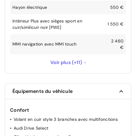
Hayon électrique
550 €
Intérieur Plus avec sièges sport en
1 550 €
cuir/similicuir noir [PWE]
2 460
MMI navigation avec MMI touch
€
Pack "Shadow Look" - Boîtiers des
Voir plus (+11)
290 €
rétroviseurs noirs et blades noirs
Pack assistance stationnement - Caméra de
570 €
recul - Audi Parking System Plus
Équipements du véhicule
Pack Esthétique Noir Plus - Anneaux Audi en
noir sur l'AV et l'AR du véhicule et
Confort
identification du modèle/moteur en noir -
780 €
Volant en cuir style 3 branches avec multifonctions
Pack Esthétique noir - apporte une touche
noire à l'extérieur, au niveau de l'Audi
Audi Drive Select
singleframe et des pare chocs AV et AR