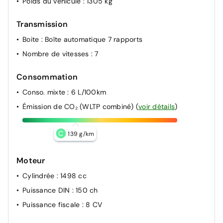
Poids du véhicule
: 1305 kg
Transmission
Boite
: Boîte automatique 7 rapports
Nombre de vitesses
: 7
Consommation
Conso. mixte
: 6 L/100km
Émission de CO₂ (WLTP combiné)
(
voir détails
)
C
139 g/km
Moteur
Cylindrée
: 1498 cc
Puissance DIN
: 150 ch
Puissance fiscale
: 8 CV