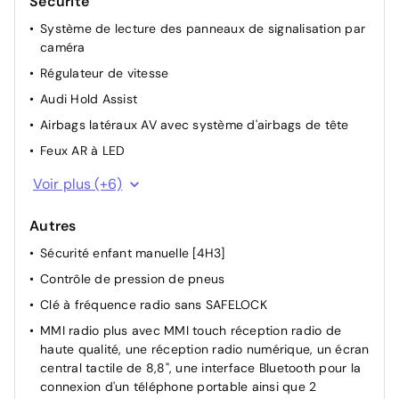
Sécurité
Toit ouvrant coulissant/relevable
électriquement, en verre de sécurité simple,
1 175 €
Système de lecture des panneaux de signalisation par
vitrage teinté et pare-soleil manuel
caméra
Régulateur de vitesse
Vitres surteintées (Privacy glass)
450 €
Audi Hold Assist
Airbags latéraux AV avec système d'airbags de tête
Feux AR à LED
Détecteur d’occupation de sièges
Voir plus (+6)
Audi pre sense front
Autres
Avertissement de sortie de voie
Sécurité enfant manuelle [4H3]
Set de réparation pour pneus
Contrôle de pression de pneus
Projecteurs AV à LED
Clé à fréquence radio sans SAFELOCK
Rétroviseur intérieur jour/nuit automatique
MMI radio plus avec MMI touch réception radio de
haute qualité, une réception radio numérique, un écran
central tactile de 8,8", une interface Bluetooth pour la
connexion d'un téléphone portable ainsi que 2