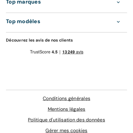
Top marques
Entretien de votre véhicule
Extension de garantie pièces et main
d'oeuvre valable dans le réseau constructeur
Top modèles
GRAVAGE + TAPIS
(Europe)
168 €
Assistance 0km, 24h/24 et 7j/7 (dépannage,
Découvrez les avis de nos clients
remorquage et véhicule de prêt)
Gravage des vitres
Contrôle technique
4 sur-tapis sur mesure
En savoir plus
Conditions générales
Mentions légales
Politique d'utilisation des données
Gérer mes cookies