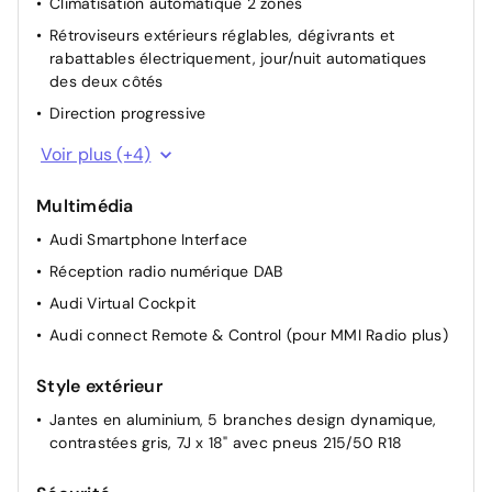
Climatisation automatique 2 zones
Rétroviseurs extérieurs réglables, dégivrants et
Pack Extérieur S-Line - Pare-chocs avant et
rabattables électriquement, jour/nuit automatiques
arrière redessinés, extensions de bas de
2 000
des deux côtés
caisse, diffuseurs d'air sportifs - Emblèmes S
€
line - Seuils de portes avant en aluminium
Direction progressive
avec inscription S Line
Ciel de pavillon en tissu Gris Titane
Voir plus (+4)
Appuis lombaires à 4 axes pour les sièges AV
Peinture métallisée / nacrée
850 €
Multimédia
Sièges AV à réglage manuel
Sans assistance : pas d'accès au service de
Audi Smartphone Interface
Pédalier standard
dépannage et de remorquage du réseau de
--
Réception radio numérique DAB
la marque
Audi Virtual Cockpit
Sans sécurité enfant électrique
-50 €
Audi connect Remote & Control (pour MMI Radio plus)
Sièges AV chauffants
370 €
Style extérieur
Jantes en aluminium, 5 branches design dynamique,
Suppression totale d'identification, moteur et
--
contrastées gris, 7J x 18" avec pneus 215/50 R18
modèle