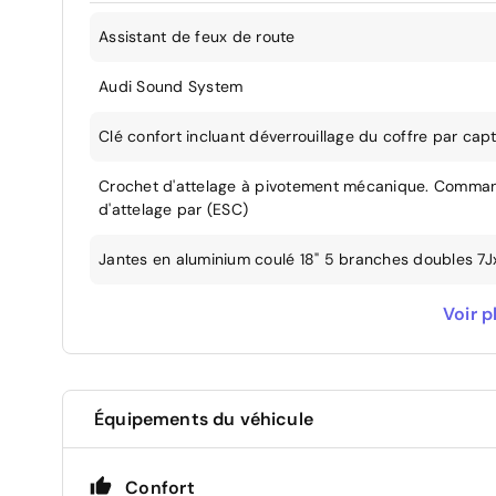
Assistant de feux de route
Audi Sound System
Clé confort incluant déverrouillage du coffre par cap
Crochet d'attelage à pivotement mécanique. Commande
d'attelage par (ESC)
Jantes en aluminium coulé 18" 5 branches doubles 7J
Pack Eclairage d'ambiance Compartiment de rangement
Voir p
dans la zone des pieds AV/AR Eclairage des seuils de
console centrale AV Miroirs de courtoisie éclairés côté
Pack Esthétique Noir
Équipements du véhicule
Peinture métallisée Argent Fleuret
Confort