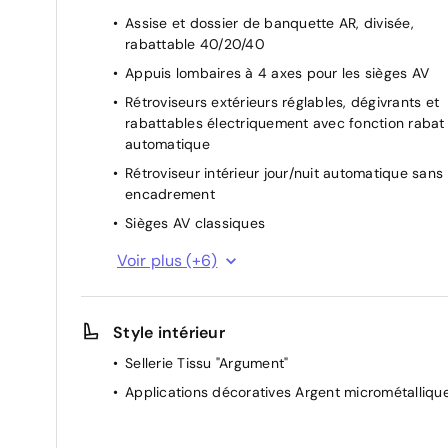
Phares à LED, avec feux AR à LED
Assise et dossier de banquette AR, divisée,
rabattable 40/20/40
Rampes de pavillon noires
Appuis lombaires à 4 axes pour les sièges AV
Sans assistance : pas d'accès au service de dépann
Rétroviseurs extérieurs réglables, dégivrants et
marque
rabattables électriquement avec fonction rabat
automatique
Sans audi Hold Assist
Rétroviseur intérieur jour/nuit automatique sans
encadrement
Sans audi Parking System Plus
Sièges AV classiques
Régulateur de vitesse
Sans pack Aluminium Intérieur
Voir plus (+6)
Hayon assisté électriquement pour l'ouverture e
Sans préparation pour la navigation MMI plus
la fermeture
Style intérieur
Accoudoir central AV avec vide-poches
Sièges AV chauffants
relevable et inclinaison réglable et coulissant en
Sellerie Tissu "Argument"
longueur
Vitrage Privacy lunette AR, vitres de portières AR et v
Applications décoratives Argent micrométalliqu
Pare-brise en verre acoustique avec verre
feuilleté athermique