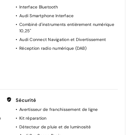
850 €
Interface Bluetooth
Audi Smartphone Interface
--
Combiné d'instruments entièrement numérique
age et de remorquage du réseau de la
10,25"
--
Audi Connect Navigation et Divertissement
Réception radio numérique (DAB)
-250 €
-340 €
-100 €
t
-200 €
Sécurité
380 €
Avertisseur de franchissement de ligne
itres latérales AR surteintées
450 €
e
Kit réparation
Détecteur de pluie et de luminosité