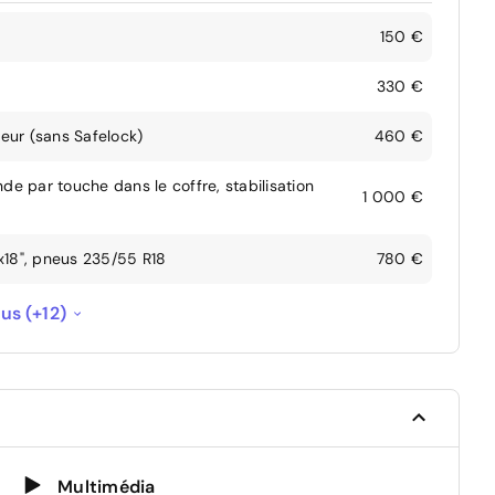
150 €
330 €
teur (sans Safelock)
460 €
 par touche dans le coffre, stabilisation
1 000 €
x18", pneus 235/55 R18
780 €
 sous le tableau de bord, éclairé Eclairage
lus (+12)
 portes AV Eclairage d’ambiance latéral de la
290 €
 c...
620 €
900 €
Multimédia