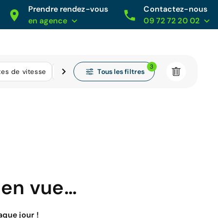
Prendre rendez-vous
Contactez-nous
en agence
09 72 72 20 02
3
Tous les filtres
tes de vitesse
Kilométrage
 en vue…
que jour !