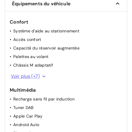
Vitrage calorifuge
410 €
Équipements du véhicule
Confort
Système d'aide au stationnement
Accès confort
Capacité du réservoir augmentée
Palettes au volant
Châssis M adaptatif
Rétroviseurs intérieur et extérieurs à commutation
Voir plus (+7)
automatique
Rétroviseur intérieur à commutation jour/nuit
Multimédia
automatique
Recharge sans fil par induction
Caméra de recul
Tuner DAB
Climatisation automatique
Apple Car Play
Radar arriere
Android Auto
Radar avant