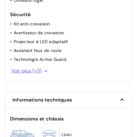
Omission sigle
Sécurité
Kit anti-crevaison
Avertisseur de crevaison
Projecteur à LED adaptatif
Assistant feux de route
Technologie Active Guard
Protection piétons active
Voir plus (+3)
Ecrous de roues antivol
Fixations ISOFIX / i-Size pour les deux sièges arrière
Informations techniques
Dimensions et châssis
1,64m