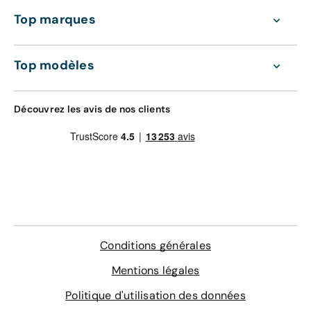
Entretien de votre véhicule
Top marques
Extension de garantie pièces et main
d'oeuvre valable dans le réseau constructeur
GRAVAGE + TAPIS
(Europe)
Top modèles
168 €
Assistance 0km, 24h/24 et 7j/7 (dépannage,
remorquage et véhicule de prêt)
Gravage des vitres
Découvrez les avis de nos clients
Contrôle technique
4 sur-tapis sur mesure
En savoir plus
Conditions générales
Mentions légales
Politique d'utilisation des données