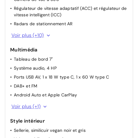
Régulateur de vitesse adaptatif (ACC) et régulateur de
vitesse intelligent (ICC)
Radars de stationnement AR
Climatisation manuelle
Voir plus (+10)
Siège conducteur, réglable électriquement, 6
directions
Multimédia
Keyless entry & keyless start
Tableau de bord 7"
Auto Hold
Système audio, 4 HP
Frein de stationnement électrique (EPB)
Ports USB AV, 1 x 18 W type C, 1 x 60 W type C
Rétroviseurs extérieurs, réglables électriquement,
DAB+ et FM
rabattables électriquement, chauffants
Android Auto et Apple CarPlay
Pare-brise AV, essuie-glaces à détection de pluie
Écran tactile rotatif électrique 10,1"
Voir plus (+1)
Sièges AR rabattables divisés, 50:50
Sortie électrique 12 V
Style intérieur
Pare-soleil AV avec éclairage du miroir
Sellerie, similicuir vegan noir et gris