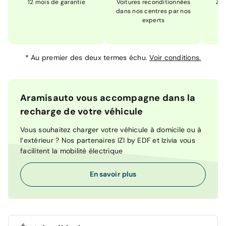
12 mois de garantie
Voitures reconditionnées
Zér
dans nos centres par nos
m
experts
*
Au premier des deux termes échu.
Voir conditions.
Aramisauto vous accompagne dans la
recharge de votre véhicule
Vous souhaitez charger votre véhicule à domicile ou à
l’extérieur ? Nos partenaires IZI by EDF et Izivia vous
facilitent la mobilité électrique
En savoir plus