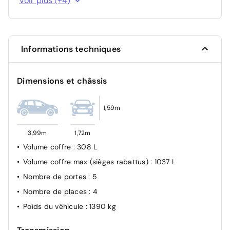
Voir plus (+4)
Airbag conducteur, Airbag passager AV, Airbags
latéraux AV, Airbags rideaux latéraux
Gestion de la fatigue du conducteur (DFM) indirecte
Informations techniques
Navigation
Dimensions et châssis
1,59m
3,99m
1,72m
Volume coffre
: 308 L
Volume coffre max (sièges rabattus)
: 1037 L
Nombre de portes
: 5
Nombre de places
: 4
Poids du véhicule
: 1390 kg