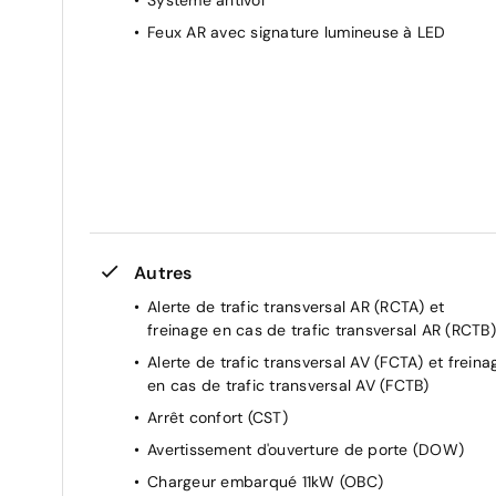
Liseuses AR à LED
Feux AR avec signature lumineuse à LED
Liseuses AV à LED
Prise 12V
Rails de toit aluminium
Accès et démarrage sans clé
Autres
Alerte de trafic transversal AR (RCTA) et
freinage en cas de trafic transversal AR (RCTB)
Alerte de trafic transversal AV (FCTA) et freina
en cas de trafic transversal AV (FCTB)
Arrêt confort (CST)
Avertissement d'ouverture de porte (DOW)
Chargeur embarqué 11kW (OBC)