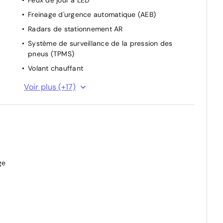
Freinage d'urgence automatique (AEB)
Radars de stationnement AR
Système de surveillance de la pression des
pneus (TPMS)
Volant chauffant
ABS
Voir plus (+17)
ESP
Radars de stationnement AV
Aide au changement de voie (LCA)
Airbag frontal conducteur
Airbags latéraux AV
ge
Alerte de franchissement involontaire de ligne
(LDW)
Appuie-têtes AR réglables en hauteur
Contrôle d'adhérence en descente (HDC)
Feu antibrouillard AR