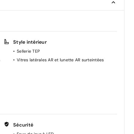
Style intérieur
Sellerie TEP
n
Vitres latérales AR et lunette AR surteintées
Sécurité
Feux de jour à LED