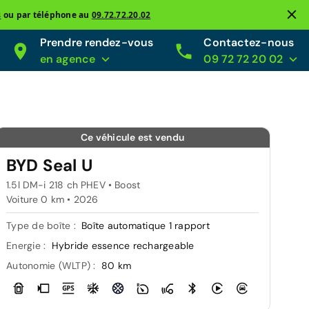
s
ou par téléphone au
09.72.72.20.02
Prendre rendez-vous
Contactez-nous
en agence
09 72 72 20 02
Ce véhicule est vendu
BYD Seal U
1.5l DM-i 218 ch PHEV • Boost
Voiture 0 km •
2026
Type de boîte :
Boîte automatique 1 rapport
Energie :
Hybride essence rechargeable
Autonomie (WLTP) :
80 km