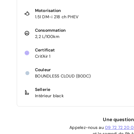
Motorisation
1.5l DM-i 218 ch PHEV
Consommation
2,2 L/100km
Certificat
Crit'Air 1
Couleur
BOUNDLESS CLOUD (B0DC)
Sellerie
Intérieur black
Une question
Appelez-nous au
09 72 72 20 
et le samedi de 9h à