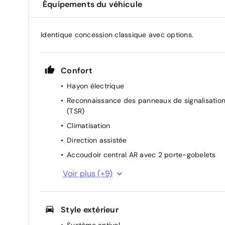
Équipements du véhicule
Identique concession classique avec options.
Confort
Hayon électrique
Reconnaissance des panneaux de signalisatio
(TSR)
Climatisation
Direction assistée
Accoudoir central AR avec 2 porte-gobelets
Aérateurs aux places AR
Voir plus (+9)
Aide au démarrage en côte (HHC)
Cache-bagages
Style extérieur
Eclairage de l'espace aux pieds AV
Système antivol