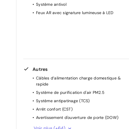
Système antivol
Aérateurs aux places AR
Feux AR avec signature lumineuse à LED
Cache-bagages
Prise 12V
Aide au démarrage en côte (HHC)
Accoudoir central AR avec 2 porte-gobelets
Autres
Câbles d’alimentation charge domestique &
rapide
Système de purification d'air PM2.5
Système antipatinage (TCS)
Arrêt confort (CST)
Avertissement d'ouverture de porte (DOW)
Régulateur de vitesse adaptatif (ACC) et
Voir plus (+64)