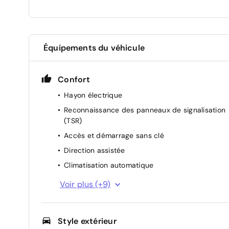
Équipements du véhicule
Confort
Hayon électrique
Reconnaissance des panneaux de signalisation
(TSR)
Accès et démarrage sans clé
Direction assistée
Climatisation automatique
Rails de toit aluminium
Voir plus (+9)
Eclairage de l'espace aux pieds AV
Liseuses AV à LED
Style extérieur
Liseuses AR à LED