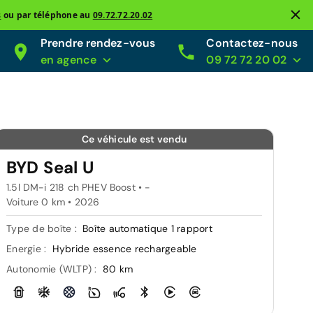
s
ou par téléphone au
09.72.72.20.02
Prendre rendez-vous
Contactez-nous
en agence
09 72 72 20 02
Ce véhicule est vendu
BYD Seal U
1.5l DM-i 218 ch PHEV Boost • -
Voiture 0 km •
2026
Type de boîte :
Boîte automatique 1 rapport
Energie :
Hybride essence rechargeable
Autonomie (WLTP) :
80 km