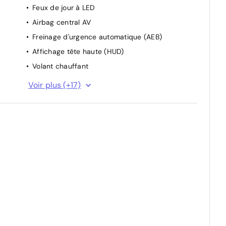
Feux de jour à LED
Airbag central AV
Freinage d'urgence automatique (AEB)
Affichage tête haute (HUD)
Volant chauffant
Airbags rideaux
Voir plus (+17)
Système de surveillance de la pression des
pneus (TPMS)
Radars de stationnement AR
Radars de stationnement AV
Frein de stationnement électrique (EPB)
Airbags latéraux AV
ABS
ESP
Appuie-têtes AR réglables en hauteur
Verrouillage automatique des portes