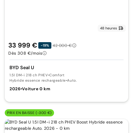
48 heures
33 999 €
42 000 €
-19%
Dès 308 €/mois
BYD Seal U
1.5l DM-i 218 ch PHEV
•
Comfort
Hybride essence rechargeable
•
Auto.
2026
•
Voiture 0 km
PRIX EN BAISSE (-300 €)