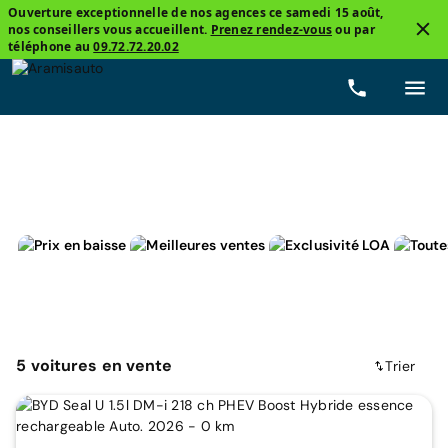
Ouverture exceptionnelle de nos agences ce samedi 15 août,
nos conseillers vous accueillent.
Prenez rendez-vous
ou par
3
téléphone au
09.72.72.20.02
4x4 et SUV
BYD, Seal U
Prix
Carburants
Boî
5
voitures
en vente
Trier