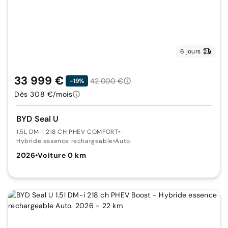
6 jours
33 999 €
42 000 €
-19%
Dès 308 €/mois
BYD Seal U
1.5L DM-I 218 CH PHEV COMFORT
•
-
Hybride essence rechargeable
•
Auto.
2026
•
Voiture 0 km