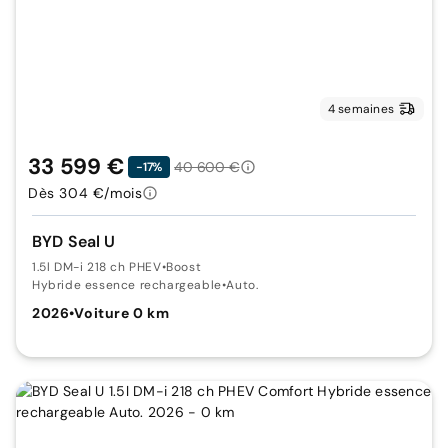
4 semaines
33 599 €
40 600 €
-17%
Dès 304 €/mois
BYD Seal U
1.5l DM-i 218 ch PHEV
•
Boost
Hybride essence rechargeable
•
Auto.
2026
•
Voiture 0 km