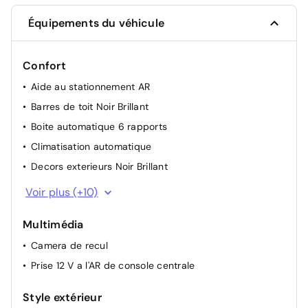
Équipements du véhicule
Confort
Aide au stationnement AR
Barres de toit Noir Brillant
Boite automatique 6 rapports
Climatisation automatique
Decors exterieurs Noir Brillant
Direction assistee
Voir plus (+10)
Essuie-vitre AV automatique (capteur de pluie)
Multimédia
Ordinateur de bord
Camera de recul
Plafonnier a LED
Prise 12 V a l'AR de console centrale
Plancher de coffre escamotable
Retroviseurs exterieurs electriques
Style extérieur
Retroviseurs exterieurs rabattables electriquement et