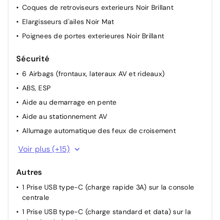
Coques de retroviseurs exterieurs Noir Brillant
degivrants
Elargisseurs d'ailes Noir Mat
Sieges Advanced Comfort
Poignees de portes exterieures Noir Brillant
Suspension Citroen Advanced Comfort
Volant reglable en hauteur et en profondeur
Sécurité
6 Airbags (frontaux, lateraux AV et rideaux)
ABS, ESP
Aide au demarrage en pente
Aide au stationnement AV
Allumage automatique des feux de croisement
Condamnation centralisee avec PLIP
Voir plus (+15)
Detection de sous-gonflage
Autres
Feux AR 3D a LED
1 Prise USB type-C (charge rapide 3A) sur la console
Feux diurnes a LED
centrale
Fixations ISOFIX sur les deux places laterales
1 Prise USB type-C (charge standard et data) sur la
Frein de stationnement electrique