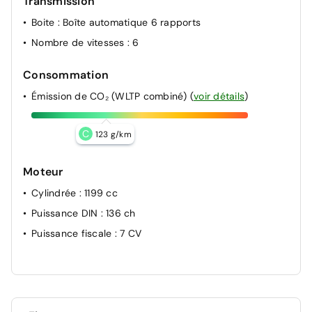
Transmission
Leve-vitres AR electriques (descente sequentielle)
Boite
: Boîte automatique 6 rapports
Leve-vitres AV electriques (descente sequentielle)
Nombre de vitesses
: 6
Navigation 3D sur ecran central 10,25' tactile
Consommation
Poignees de maintien au rang 2
Émission de CO₂ (WLTP combiné)
(
voir détails
)
Recharge sans fil pour smartphone (puissance 15W)
Repetiteur de clignotant dans le retroviseur a LED
C
123 g/km
Sabots AV et AR
Station d'accueil Smartphone
Moteur
Volant Gaine avec decor chrome
Cylindrée
: 1199 cc
Puissance DIN
: 136 ch
Puissance fiscale
: 7 CV