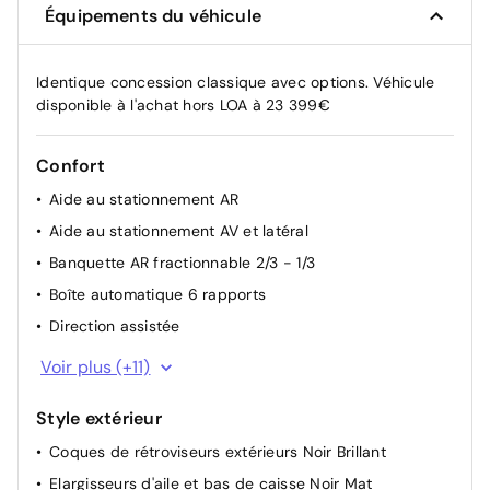
Équipements du véhicule
Identique concession classique avec options. Véhicule
disponible à l'achat hors LOA à 23 399€
Confort
Aide au stationnement AR
Aide au stationnement AV et latéral
Banquette AR fractionnable 2/3 - 1/3
Boîte automatique 6 rapports
Direction assistée
Essuie-vitre AV automatique
Voir plus (+11)
Lève-vitres AV et AR électriques et séquentiels
Style extérieur
Poche aumônière au dos des sièges AV
Coques de rétroviseurs extérieurs Noir Brillant
Rétroviseurs extérieurs électriques et dégivrants
Elargisseurs d'aile et bas de caisse Noir Mat
Rétroviseurs extérieurs rabattables électriquement