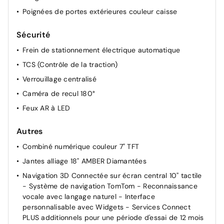
Poignées de portes extérieures couleur caisse
Siège conducteur avec réglage lombaire
Sièges conducteur et passager réglables en hauteur
Sécurité
Suspension Citroen Advanced Comfort
Frein de stationnement électrique automatique
Accoudoir central AV avec rangement fermé
TCS (Contrôle de la traction)
Accès et démarrage mains libres Proximity
Verrouillage centralisé
Prise 12V à l'AV
Caméra de recul 180°
Feux AR à LED
Autres
Combiné numérique couleur 7" TFT
Jantes alliage 18" AMBER Diamantées
Navigation 3D Connectée sur écran central 10'' tactile
- Système de navigation TomTom - Reconnaissance
vocale avec langage naturel - Interface
personnalisable avec Widgets - Services Connect
PLUS additionnels pour une période d'essai de 12 mois