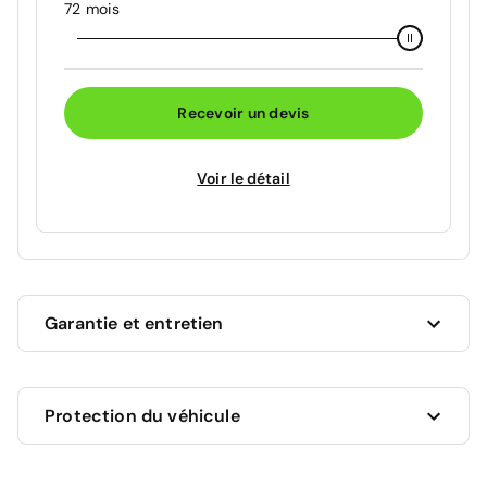
72 mois
Recevoir un devis
Voir le détail
Garantie et entretien
Ce véhicule est sous garantie constructeur Citroën
Protection du véhicule
jusqu'au 19/05/2028 soit pour une durée de 21 mois.
Les travaux couverts par la garantie seront
effectués gratuitement par les professionnels du