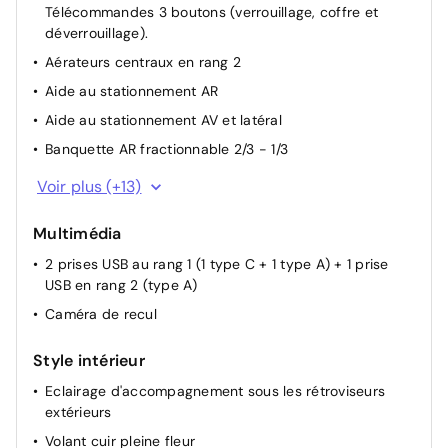
Télécommandes 3 boutons (verrouillage, coffre et
déverrouillage).
Aérateurs centraux en rang 2
Aide au stationnement AR
Aide au stationnement AV et latéral
Banquette AR fractionnable 2/3 - 1/3
Boîte automatique 6 rapports
Voir plus (+13)
Climatisation automatique bi-zone
Multimédia
Console centrale haute avec rangements et accoudoir
2 prises USB au rang 1 (1 type C + 1 type A) + 1 prise
Direction assistée
USB en rang 2 (type A)
Essuie-vitre AV automatique
Caméra de recul
Lève-vitres AV et AR électriques et séquentiels
Poche aumônière au dos des sièges AV
Style intérieur
Rétroviseurs extérieurs électriques et dégivrants
Eclairage d'accompagnement sous les rétroviseurs
Rétroviseurs extérieurs rabattables électriquement
extérieurs
Siège conducteur avec réglage lombaire
Volant cuir pleine fleur