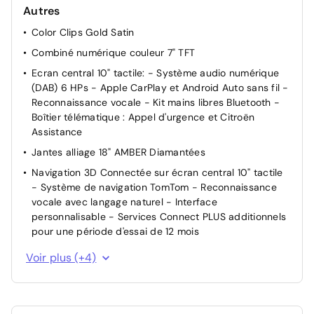
Autres
Projecteurs LED
Color Clips Gold Satin
TCS (Contrôle de la traction)
Combiné numérique couleur 7" TFT
Ecran central 10" tactile: - Système audio numérique
(DAB) 6 HPs - Apple CarPlay et Android Auto sans fil -
Reconnaissance vocale - Kit mains libres Bluetooth -
Boîtier télématique : Appel d'urgence et Citroën
Assistance
Jantes alliage 18" AMBER Diamantées
Navigation 3D Connectée sur écran central 10'' tactile
- Système de navigation TomTom - Reconnaissance
vocale avec langage naturel - Interface
personnalisable - Services Connect PLUS additionnels
pour une période d'essai de 12 mois
Pack Safety - Active Safety Brake (fonctionne de 30 à
Voir plus (+4)
80 km/h et détecte les piétons et les cyclistes) -
Alerte active de Franchissement Involontaire de Ligne
- Alerte Attention Conducteur - Alerte Risque Collision
- Allumage automatique des feux de croisement -