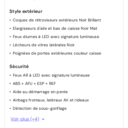
Sièges conducteur et passager réglables en hauteur
Style extérieur
Suspension Citroën Advanced Comfort
Coques de rétroviseurs extérieurs Noir Brillant
Volant réglable en hauteur et en profondeur
Elargisseurs d'aile et bas de caisse Noir Mat
Feux diurnes à LED avec signature lumineuse
Lécheurs de vitres latérales Noir
Poignées de portes extérieures couleur caisse
Sécurité
Feux AR à LED avec signature lumineuse
ABS + AFU + ESP + REF
Aide au démarrage en pente
Airbags frontaux, latéraux AV et rideaux
Détection de sous-gonflage
Frein de stationnement électrique automatique
Voir plus (+4)
Kit de dépannage provisoire de pneumatiques