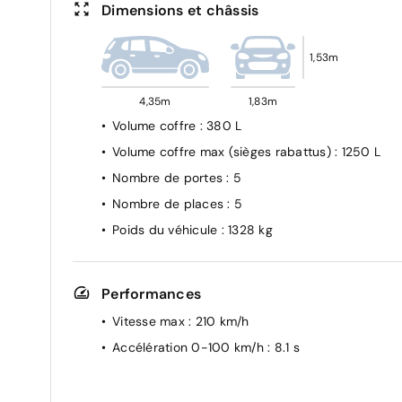
Dimensions et châssis
1,53m
4,35m
1,83m
Volume coffre
: 380 L
Volume coffre max (sièges rabattus)
: 1250 L
Nombre de portes
: 5
Nombre de places
: 5
Poids du véhicule
: 1328 kg
Performances
Vitesse max
: 210 km/h
Accélération 0-100 km/h
: 8.1 s