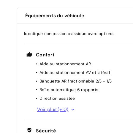
Équipements du véhicule
Identique concession classique avec options.
Confort
Aide au stationnement AR
Aide au stationnement AV et latéral
Banquette AR fractionnable 2/3 - 1/3
Boîte automatique 6 rapports
Direction assistée
Essuie-vitre AV automatique
Voir plus (+10)
Lève-vitres AV et AR électriques et séquentiels
Poche aumônière au dos des sièges AV
Sécurité
Rétroviseurs extérieurs électriques et dégivran