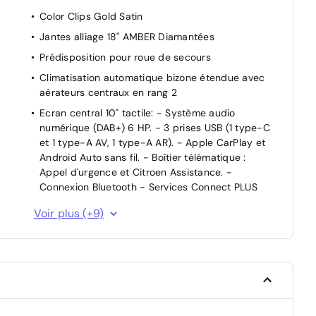
e
Color Clips Gold Satin
Jantes alliage 18" AMBER Diamantées
Prédisposition pour roue de secours
Climatisation automatique bizone étendue avec
aérateurs centraux en rang 2
Ecran central 10" tactile: - Système audio
numérique (DAB+) 6 HP. - 3 prises USB (1 type-C
et 1 type-A AV, 1 type-A AR). - Apple CarPlay et
Android Auto sans fil. - Boîtier télématique :
Appel d'urgence et Citroen Assistance. -
Connexion Bluetooth - Services Connect PLUS
Lame AV grise
Voir plus (+9)
Pack Drive Assist Régulateur de vitesse
adaptatif avec fonction Stop & Go
Pack Safety Plus - Active Safety Brake 2.0
(fonctionne à l'aide d'un radar de 7 à 140 km/h,
y compris de nuit, et détecte les cyclistes) -
Commutation automatique des feux de route -