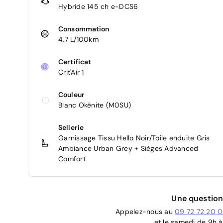
Hybride 145 ch e-DCS6
Consommation
4,7 L/100km
Certificat
Crit'Air 1
Couleur
Blanc Okénite (M0SU)
Sellerie
Garnissage Tissu Hello Noir/Toile enduite Gris
Ambiance Urban Grey + Sièges Advanced
Comfort
Une question
Appelez-nous au
09 72 72 20 
et le samedi de 9h à