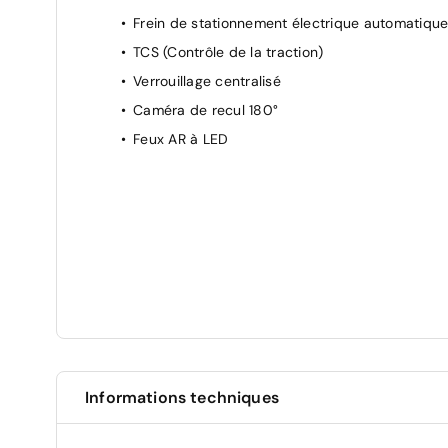
Frein de stationnement électrique automatiqu
Rétroviseurs extérieurs rabattables
électriquement
TCS (Contrôle de la traction)
Siège conducteur avec réglage lombaire
Verrouillage centralisé
Sièges conducteur et passager réglables en
Caméra de recul 180°
hauteur
Feux AR à LED
Suspension Citroen Advanced Comfort
Accoudoir central AV avec rangement fermé
Accès et démarrage mains libres Proximity
Informations techniques