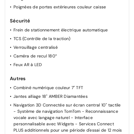
Poignées de portes extérieures couleur caisse
Siège conducteur avec réglage lombaire
Sièges conducteur et passager réglables en hauteur
Sécurité
Suspension Citroen Advanced Comfort
Frein de stationnement électrique automatique
Accoudoir central AV avec rangement fermé
TCS (Contrôle de la traction)
Accès et démarrage mains libres Proximity
Verrouillage centralisé
Prise 12V à l'AV
Caméra de recul 180°
Feux AR à LED
Autres
Combiné numérique couleur 7" TFT
Jantes alliage 18" AMBER Diamantées
Navigation 3D Connectée sur écran central 10'' tactile
- Système de navigation TomTom - Reconnaissance
vocale avec langage naturel - Interface
personnalisable avec Widgets - Services Connect
PLUS additionnels pour une période d'essai de 12 mois