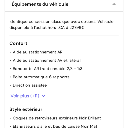
Équipements du véhicule
Identique concession classique avec options. Véhicule
disponible à l'achat hors LOA à 22799€
Confort
Aide au stationnement AR
Aide au stationnement AV et latéral
Banquette AR fractionnable 2/3 - 1/3
Boîte automatique 6 rapports
Direction assistée
Essuie-vitre AV automatique
Voir plus (+11)
Lève-vitres AV et AR électriques et séquentiels
Style extérieur
Poche aumônière au dos des sièges AV
Coques de rétroviseurs extérieurs Noir Brillant
Rétroviseurs extérieurs électriques et dégivrants
Elargisseurs d'aile et bas de caisse Noir Mat
Rétroviseurs extérieurs rabattables électriquement